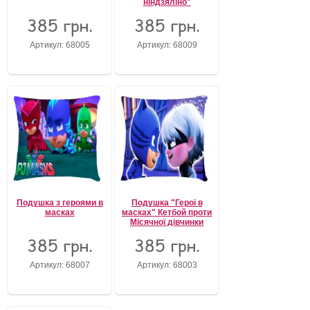
ніндзяліно"
385 грн.
385 грн.
Забули свій пароль?
Забули своє Ім’я Користувача?
Артикул: 68005
Артикул: 68009
Зареєструватися
Подушка з героями в
Подушка "Герої в
масках
масках" Кетбой проти
Місячної дівчинки
385 грн.
385 грн.
Артикул: 68007
Артикул: 68003