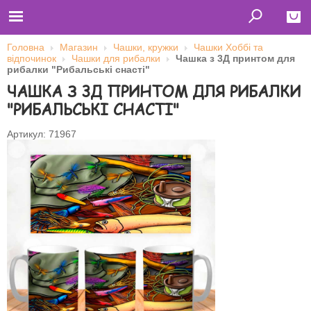
Головна
Магазин
Чашки, кружки
Чашки Хоббі та
відпочинок
Чашки для рибалки
Чашка з 3Д принтом для
Close
рибалки "Рибальські снасті"
ЧАШКА З 3Д ПРИНТОМ ДЛЯ РИБАЛКИ
Главная
Футболки
"РИБАЛЬСЬКІ СНАСТІ"
Толстовки (кенгурушки)
Свитшоты
Лонгсливы
Артикул: 71967
Бейсболки
Ветровки
Оплата и доставка
О нас
Сотрудничество
Ім'я користувача
Пароль
Запам'ятати мене