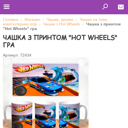
Головна
Магазин
Чашки, кружки
Чашки на тему
комп'ютерних ігор
Чашки з Hot Wheels
Чашка з принтом
Close
"Hot Wheels" гра
ЧАШКА З ПРИНТОМ "HOT WHEELS"
Главная
Футболки
ГРА
Толстовки (кенгурушки)
Свитшоты
Лонгсливы
Артикул: 72434
Бейсболки
Ветровки
Оплата и доставка
О нас
Сотрудничество
Ім'я користувача
Пароль
Запам'ятати мене