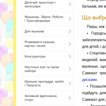
Дитячий транспорт і
аксесуари
батькам, які
Що вибра
Машинки, Зброя, Роботи
і Трансформери
Перш, ніж 
Для малюків
• Городсь
забезпечують 
Розвиваючі іграшки,
картки, пазли
для дітей, і 
• Спортивн
Конструктори
моделей, маю
маленькі, що
Настільні ігри та Ігрові
набори
Самокат тр
дисками
.
Шкільне приладдя, меблі
і Творчість
• Позашлях
підійдуть дл
Активний відпочинок,
Самокат для 
спорт