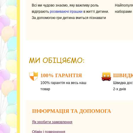
Всі ми чудово знаємо, яку важливу роль
Найпопуля
відіграють
розвиваючі іграшки
в житті дитини.
наборами в
За допомогою гри дитина вчиться пізнавати
МИ ОБІЦЯЄМО:
100% ГАРАНТІЯ
ШВИДК
100% гарантія на весь наш
Швидка дост
товар
2-х днів
ІНФОРМАЦІЯ ТА ДОПОМОГА
Як зробити замовлення
Обмін і повернення