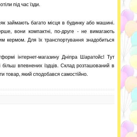
тіли під час їзди.
 як займають багато місця в будинку або машині.
рше, вони компактні, по-друге - не вимагають
им кермом. Для їх транспортування знадобиться
формі інтернет-магазину Дніпра Шаратойс! Тут
і більш впевнених їздців. Склад розташований в
ати товар, який сподобався самостійно.