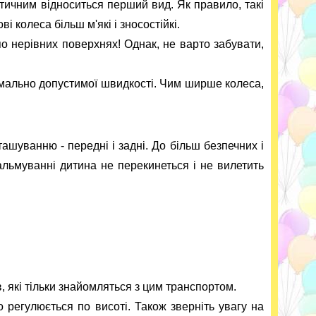
ктичним відноситься перший вид. Як правило, такі
і колеса більш м'які і зносостійкі.
по нерівних поверхнях! Однак, не варто забувати,
имально допустимої швидкості. Чим ширше колеса,
ташуванню - передні і задні. До більш безпечних і
гальмуванні дитина не перекинеться і не вилетить
в, які тільки знайомляться з цим транспортом.
 регулюється по висоті. Також зверніть увагу на