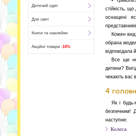
• Триколі
Дитячий одяг
стійкість, щ
оснащені яс
Для свят
представників
Книги та наклейки
Кожен вид 
обрана модель
Акційні товари
-10%
відповідала 
Все ще не
дитини? Вигід
чекають вас 
4 головн
Як і будь
безпечним! 
наступне:
Колеса