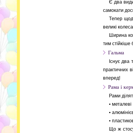
Є два види
самокати доси
Тепер щодо
великі колеса
Ширина кол
тим стійкіше 
Гальма
Існує два 
практичних в
вперед!
Рама і кер
Рами ділят
• металеві 
• алюмініє
• пластико
Що ж стосу