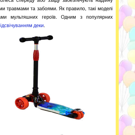
колеса спереду або ззаду забезпечують надійну
ими травмами та забоями. Як правило, такі моделі
ами мультяшних героїв. Одним з популярних
ідсвічуванням деки
.