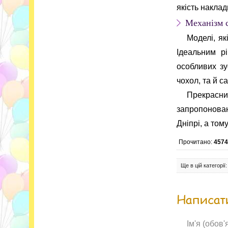
якість наклад
Механізм 
Моделі, як
Ідеальним р
особливих зу
чохол, та й 
Прекрасни
запропонован
Дніпрі, а том
Прочитано:
457
Ще в цій категорії:
Написати
Ім'я (обов'