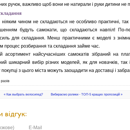
них ручок, важливо щоб вони не натирали і руки дитини не по
складання
і ніяким чином не складаються не особливо практичні, так
ішенням будуть самокати, що складаються навпіл! По-пе
силь для складання. Менш практичними є моделі з знімн
сам процес розбирання та складання займе час.
й асортимент найсучасніших самокатів зібраний на плат
ий шикарний вибір різних моделей, як для новачків, так 
у покупці з цього міста можуть заощадити на доставці і забр
4
разів
« Как выбрать велосипед?
Вибираємо ролики - ТОП-5 кращих пропозицій »
 відгук:
язкове)
E-Mail