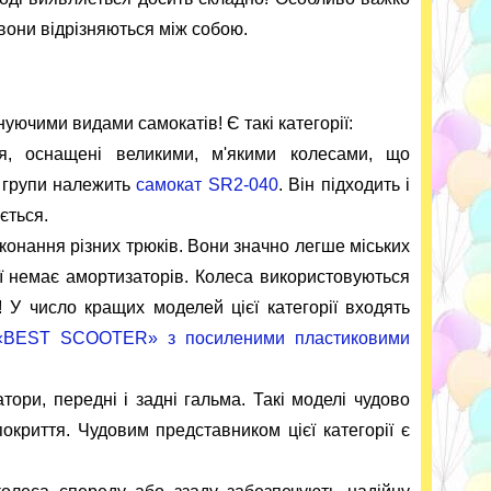
вони відрізняються між собою.
уючими видами самокатів! Є такі категорії:
ся, оснащені великими, м'якими колесами, що
єї групи належить
самокат SR2-040
. Він підходить і
ється.
иконання різних трюків. Вони значно легше міських
ції немає амортизаторів. Колеса використовуються
! У число кращих моделей цієї категорії входять
 «BEST SCOOTER» з посиленими пластиковими
ори, передні і задні гальма. Такі моделі чудово
покриття. Чудовим представником цієї категорії є