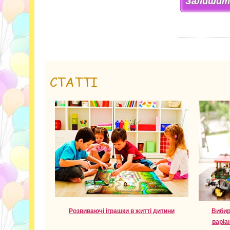
Залишити
СТАТТІ
Розвиваючі іграшки в житті дитини
Вибир
варіа