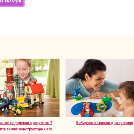
 відгук
аємо подарунки з розумом: 7
Вибираємо іграшки для купання
нтів заміни конструктора Лего