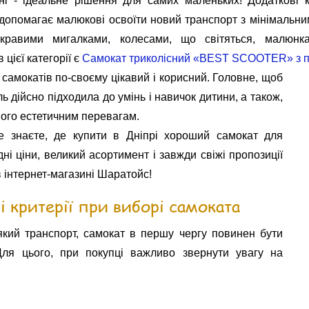
сні - ідеальне рішення для самих маленьких! Додаткові 
о допомагає малюкові освоїти новий транспорт з мінімальн
кравими мигалками, колесами, що світяться, малюнк
 цієї категорії є
Самокат триколісний «BEST SCOOTER» з п
самокатів по-своєму цікавий і корисний. Головне, щоб
 дійсно підходила до умінь і навичок дитини, а також,
його естетичним перевагам.
 знаєте, де купити в Дніпрі хороший самокат для
ні ціни, великий асортимент і завжди свіжі пропозиції
в інтернет-магазині Шаратойс!
і критерії при виборі самоката
-який транспорт, самокат в першу чергу повинен бути
Для цього, при покупці важливо звернути увагу на