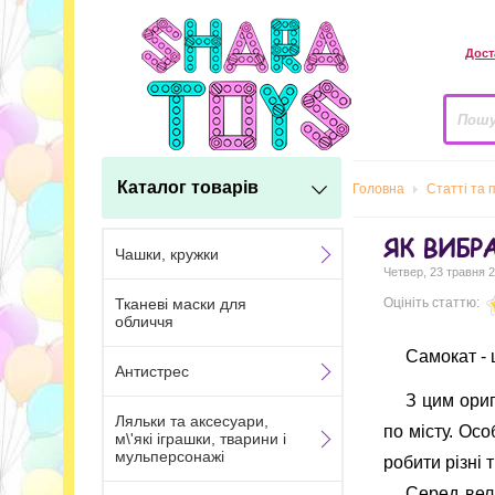
Дост
Каталог товарів
Головна
Статті та 
ЯК ВИБР
Чашки, кружки
Четвер, 23 травня 2
Тканеві маски для
Оцініть статтю:
обличчя
Самокат - 
Антистрес
З цим ориг
Ляльки та аксесуари,
по місту. Ос
м\'які іграшки, тварини і
мульперсонажі
робити різні 
Серед вел