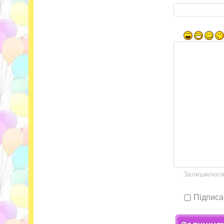
Залишилос
Підписа