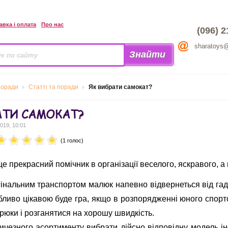
авка і оплата
Про нас
(096) 2
sharatoys
поради
Статті та поради
Як вибрати самокат?
АТИ САМОКАТ?
019, 10:01
(1 голос)
це прекрасний помічник в організації веселого, яскравого, а
інальним транспортом малюк напевно відвернеться від гадж
обливо цікавою буде гра, якщо в розпорядженні юного спор
трюки і розганятися на хорошу швидкість.
ичезного асортименту вибрати дійсно відповідну модель ін