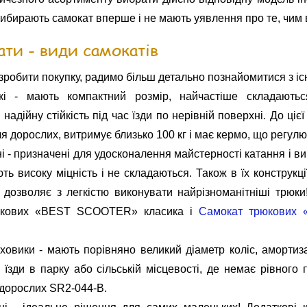
 вибирають самокат вперше і не мають уявлення про те, чим 
ти - види самокатів
зробити покупку, радимо більш детально познайомитися з існ
кі - мають компактний розмір, найчастіше складають
надійну стійкість під час їзди по нерівній поверхні. До ці
для дорослих, витримує близько 100 кг і має кермо, що регулю
і - призначені для удосконалення майстерності катання і в
ть високу міцність і не складаються. Також в їх конструк
 дозволяє з легкістю виконувати найрізноманітніші трюки
юкових «BEST SCOOTER» класика і
Самокат трюкових
овики - мають порівняно великий діаметр коліс, амортизат
я їзди в парку або сільській місцевості, де немає рівного 
дорослих SR2-044-B.