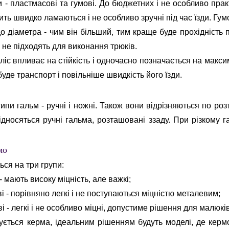
 - пластмасові та гумові. До бюджетних і не особливо пра
ть швидко ламаються і не особливо зручні під час їзди. Гумов
 діаметра - чим він більший, тим краще буде прохідність 
 не підходять для виконання трюків.
іс впливає на стійкість і одночасно позначається на макс
буде транспорт і повільніше швидкість його їзди.
типи гальм - ручні і ножні. Також вони відрізняються по роз
ідносяться ручні гальма, розташовані ззаду. При різкому 
мо
ься на три групи:
- мають високу міцність, але важкі;
ві - порівняно легкі і не поступаються міцністю металевим;
ві - легкі і не особливо міцні, допустиме рішення для малюкі
ється керма, ідеальним рішенням будуть моделі, де кермо