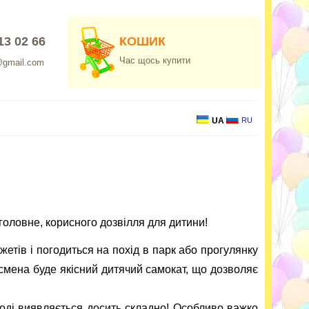
13 02 66
КОШИК
Час щось купити
@gmail.com
UA
RU
 головне, корисного дозвілля для дитини!
етів і погодиться на похід в парк або прогулянку
тсмена буде якісний дитячий самокат, що дозволяє
оді виявляється досить складно! Особливо важко