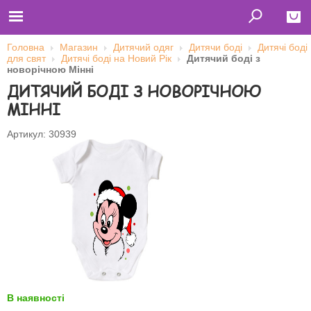
Головна
Магазин
Дитячий одяг
Дитячи боді
Дитячі боді
для свят
Дитячі боді на Новий Рік
Дитячий боді з
Close
новорічною Мінні
ДИТЯЧИЙ БОДІ З НОВОРІЧНОЮ
Главная
Футболки
МІННІ
Толстовки (кенгурушки)
Свитшоты
Лонгсливы
Артикул: 30939
Бейсболки
Ветровки
Оплата и доставка
О нас
Сотрудничество
Ім'я користувача
Пароль
Запам'ятати мене
В наявності