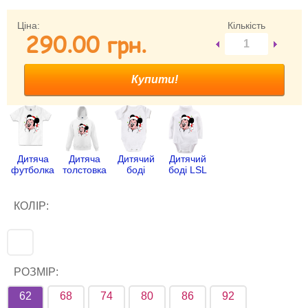
Забули свій пароль?
Ціна:
Кількість
290.00 гpн.
Забули своє Ім’я Користувача?
Зареєструватися
Дитяча
Дитяча
Дитячий
Дитячий
футболка
толстовка
боді
боді LSL
КОЛІР:
РОЗМІР:
62
68
74
80
86
92