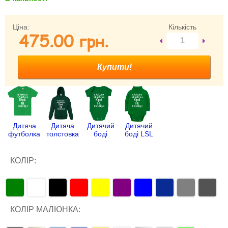
Забули свій пароль?
Забули своє Ім’я Користувача?
Ціна:
Кількість
475.00 гpн.
Зареєструватися
Дитяча
Дитяча
Дитячий
Дитячий
футболка
толстовка
боді
боді LSL
КОЛІР:
КОЛІР МАЛЮНКА: