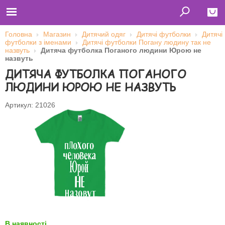
Головна
Магазин
Дитячий одяг
Дитячі футболки
Дитячі
футболки з іменами
Дитячі футболки Погану людину так не
Close
назвуть
Дитяча футболка Поганого людини Юрою не
назвуть
Главная
ДИТЯЧА ФУТБОЛКА ПОГАНОГО
Футболки
Толстовки (кенгурушки)
ЛЮДИНИ ЮРОЮ НЕ НАЗВУТЬ
Свитшоты
Лонгсливы
Бейсболки
Артикул: 21026
Ветровки
Оплата и доставка
О нас
Сотрудничество
Ім'я користувача
Пароль
Запам'ятати мене
В наявності