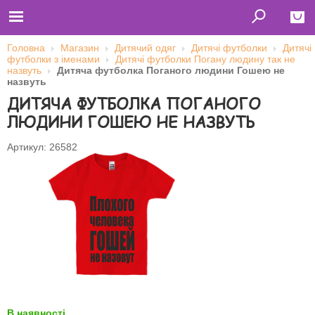
Головна
Магазин
Дитячий одяг
Дитячі футболки
Дитячі
футболки з іменами
Дитячі футболки Погану людину так не
Close
назвуть
Дитяча футболка Поганого людини Гошею не
назвуть
Главная
ДИТЯЧА ФУТБОЛКА ПОГАНОГО
Футболки
Толстовки (кенгурушки)
ЛЮДИНИ ГОШЕЮ НЕ НАЗВУТЬ
Свитшоты
Лонгсливы
Бейсболки
Артикул: 26582
Ветровки
Оплата и доставка
О нас
Сотрудничество
Ім'я користувача
Пароль
Запам'ятати мене
В наявності