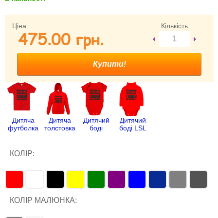
Забули свій пароль?
Забули своє Ім’я Користувача?
Ціна:
Кількість
475.00 гpн.
Зареєструватися
Дитяча
Дитяча
Дитячий
Дитячий
футболка
толстовка
боді
боді LSL
КОЛІР:
КОЛІР МАЛЮНКА: