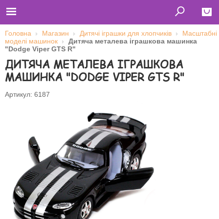
Головна
Магазин
Дитячі іграшки для хлопчиків
Масштабні
моделі машинок
Дитяча металева іграшкова машинка
Close
"Dodge Viper GTS R"
ДИТЯЧА МЕТАЛЕВА ІГРАШКОВА
Главная
Футболки
МАШИНКА "DODGE VIPER GTS R"
Толстовки (кенгурушки)
Свитшоты
Лонгсливы
Артикул: 6187
Бейсболки
Ветровки
Оплата и доставка
О нас
Сотрудничество
Ім'я користувача
Пароль
Запам'ятати мене