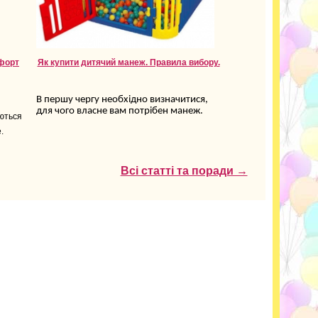
мфорт
Як купити дитячий манеж. Правила вибору.
В першу чергу необхідно визначитися,
для чого власне вам потрібен манеж.
аються
.
Всі статті та поради →