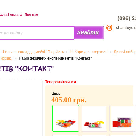
авка і оплата
Про нас
(096) 2
sharatoys
Шкільне приладдя, меблі і Творчість
Набори для творчості
Дитячі набор
з фiзики
Набір фізичних експериментів "Контакт"
ТІВ "КОНТАКТ"
Товар закінчився
Ціна:
405.00 грн.