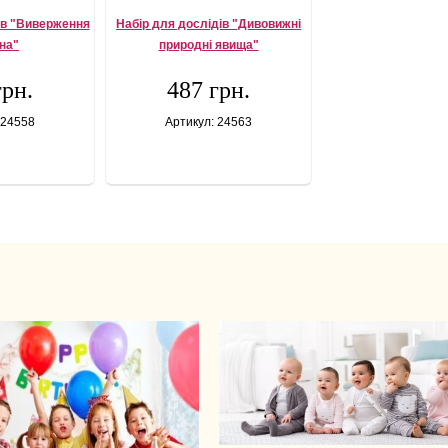
ів "Виверження
Набір для дослідів "Дивовижні
на"
природні явища"
грн.
487 грн.
 24558
Артикул: 24563