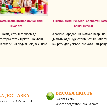
аємо корисний подарунок для
Якісний дитячий одяг - здоров'я і ко
школяра
вашої дитини
 що піднести школяреві до
З самого народження малюка потрібно
го торжества? Мрієте, щоб ваш
дитячий одяг. Турботливі батьки намаг
в схвалений як дитиною, так і його
вибрати для улюбленого чада найкраще
ВИСОКА ЯКІСТЬ
А ДОСТАВКА
Висока якість
авка по всій Україні - від
усього представленого на сайті