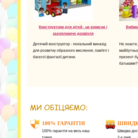
Конструктори для дітей - це корисне і
Вибир
захоплююче дозвілля
Дитячий конструктор - геніальний винахід
Не знаєте,
для розвитку образного мислення, пам'яті і
майбутньо
багатої фантазії дитини.
презент бу
батьками?
МИ ОБІЦЯЄМО:
100% ГАРАНТІЯ
ШВИДК
100% гарантія на весь наш
Швидка дост
товар
2-х днів