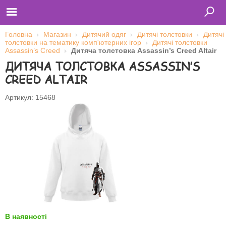
Головна
Магазин
Дитячий одяг
Дитячі толстовки
Дитячі
толстовки на тематику комп'ютерних ігор
Дитячі толстовки
Assassin’s Creed
Дитяча толстовка Assassin’s Creed Altair
ДИТЯЧА ТОЛСТОВКА ASSASSIN’S
Главная
Футболки
CREED ALTAIR
Толстовки (кенгурушки)
Свитшоты
Лонгсливы
Артикул: 15468
Бейсболки
Ветровки
Оплата и доставка
О нас
Сотрудничество
Ім'я користувача
Пароль
Запам'ятати мене
В наявності