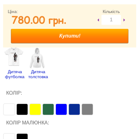
Забули свій пароль?
Ціна:
Кількість
780.00 гpн.
Забули своє Ім’я Користувача?
Зареєструватися
Дитяча
Дитяча
футболка
толстовка
КОЛІР:
КОЛІР МАЛЮНКА: