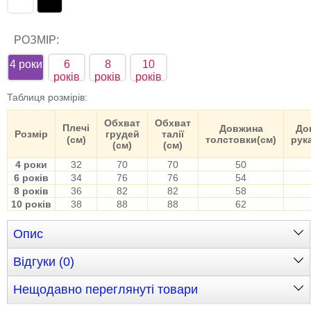
РОЗМІР:
4 роки
6
8
10
років
років
років
Таблиця розмірів
:
Обхват
Обхват
Плечі
Довжина
До
Розмір
грудей
талії
(см)
толстовки(см)
рук
(см)
(см)
4 роки
32
70
70
50
6 років
34
76
76
54
8 років
36
82
82
58
10 років
38
88
88
62
Опис
Відгуки (0)
Нещодавно переглянуті товари