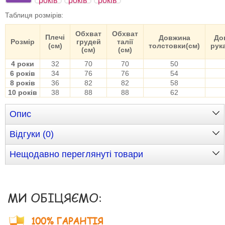
років
років
років
Таблиця розмірів
:
Обхват
Обхват
Плечі
Довжина
До
Розмір
грудей
талії
(см)
толстовки(см)
рук
(см)
(см)
4 роки
32
70
70
50
6 років
34
76
76
54
8 років
36
82
82
58
10 років
38
88
88
62
Опис
Відгуки (0)
Нещодавно переглянуті товари
МИ ОБІЦЯЄМО:
100% ГАРАНТІЯ