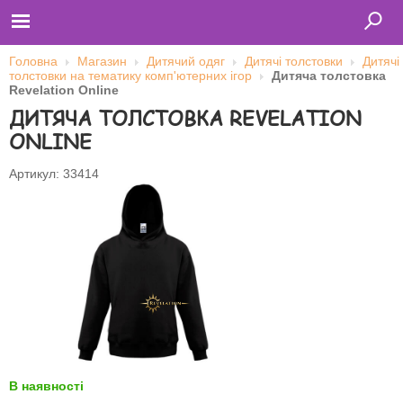
Головна
Магазин
Дитячий одяг
Дитячі толстовки
Дитячі
толстовки на тематику комп'ютерних ігор
Дитяча толстовка
Revelation Online
ДИТЯЧА ТОЛСТОВКА REVELATION
Главная
Футболки
ONLINE
Толстовки (кенгурушки)
Свитшоты
Лонгсливы
Артикул: 33414
Бейсболки
Ветровки
Оплата и доставка
О нас
Сотрудничество
Ім'я користувача
Пароль
Запам'ятати мене
В наявності