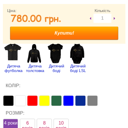
Забули свій пароль?
Ціна:
Кількість
780.00 гpн.
Забули своє Ім’я Користувача?
Зареєструватися
Дитяча
Дитяча
Дитячий
Дитячий
футболка
толстовка
боді
боді LSL
КОЛІР:
РОЗМІР:
4 роки
6
8
10