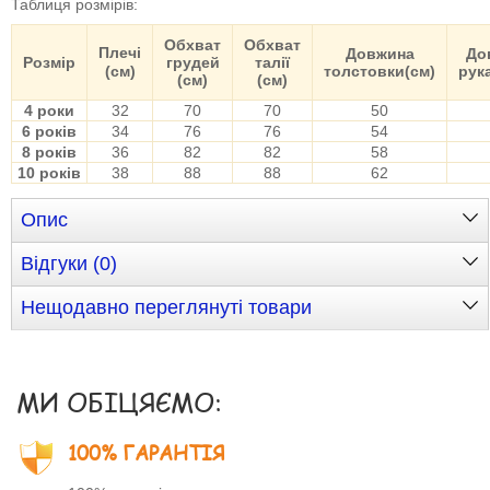
Таблиця розмірів
:
Обхват
Обхват
Плечі
Довжина
До
Розмір
грудей
талії
(см)
толстовки(см)
рук
(см)
(см)
4 роки
32
70
70
50
6 років
34
76
76
54
8 років
36
82
82
58
10 років
38
88
88
62
Опис
Відгуки (0)
Нещодавно переглянуті товари
МИ ОБІЦЯЄМО:
100% ГАРАНТІЯ