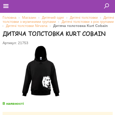
Головна
Магазин
Дитячий одяг
Дитячі толстовки
Дитячі
толстовки з музичними групами
Дитячі толстовки з рок групами
Дитячі толстовки Nirvana
Дитяча толстовка Kurt Cobain
ДИТЯЧА ТОЛСТОВКА KURT COBAIN
Главная
Футболки
Толстовки (кенгурушки)
Артикул: 21753
Свитшоты
Лонгсливы
Бейсболки
Ветровки
Оплата и доставка
О нас
Сотрудничество
Ім'я користувача
Пароль
В наявності
Запам'ятати мене