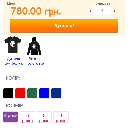
Ціна:
Кількість
780.00 гpн.
Забули свій пароль?
Забули своє Ім’я Користувача?
Зареєструватися
Дитяча
Дитяча
футболка
толстовка
КОЛІР:
РОЗМІР:
4 роки
6
8
10
років
років
років