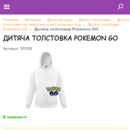
Головна
Магазин
Дитячий одяг
Дитячі толстовки
Дитячі
толстовки на тематику комп'ютерних ігор
Дитячі толстовки
Pokemon GO
Дитяча толстовка Pokemon GO
ДИТЯЧА ТОЛСТОВКА POKEMON GO
Главная
Футболки
Толстовки (кенгурушки)
Артикул: 30398
Свитшоты
Лонгсливы
Бейсболки
Ветровки
Оплата и доставка
О нас
Сотрудничество
Ім'я користувача
Пароль
В наявності
Запам'ятати мене