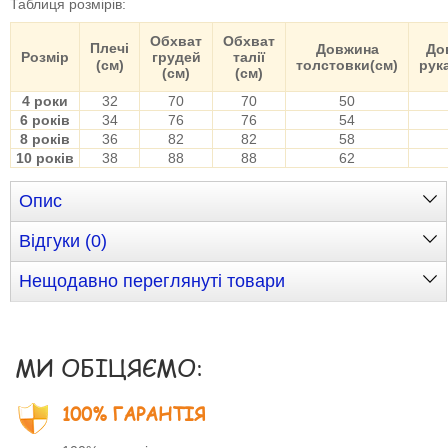
Таблиця розмірів
:
Обхват
Обхват
Плечі
Довжина
До
Розмір
грудей
талії
(см)
толстовки(см)
рук
(см)
(см)
4 роки
32
70
70
50
6 років
34
76
76
54
8 років
36
82
82
58
10 років
38
88
88
62
Опис
Відгуки (0)
Нещодавно переглянуті товари
МИ ОБІЦЯЄМО:
100% ГАРАНТІЯ