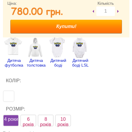
Ціна:
Кількість
780.00 гpн.
Забули свій пароль?
Забули своє Ім’я Користувача?
Зареєструватися
Дитяча
Дитяча
Дитячий
Дитячий
футболка
толстовка
боді
боді LSL
КОЛІР:
РОЗМІР:
4 роки
6
8
10
років
років
років