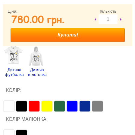
Забули свій пароль?
Ціна:
Кількість
780.00 гpн.
Забули своє Ім’я Користувача?
Зареєструватися
Дитяча
Дитяча
футболка
толстовка
КОЛІР:
КОЛІР МАЛЮНКА: