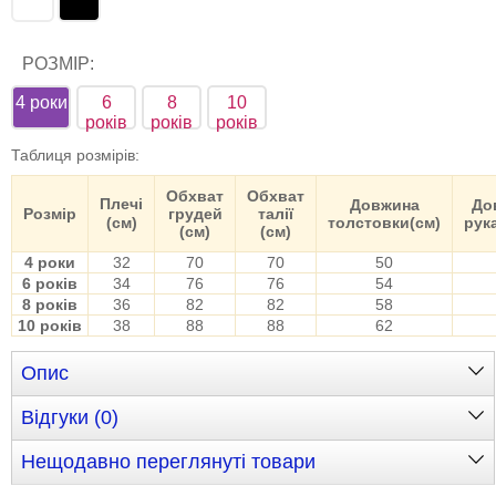
РОЗМІР:
4 роки
6
8
10
років
років
років
Таблиця розмірів
:
Обхват
Обхват
Плечі
Довжина
До
Розмір
грудей
талії
(см)
толстовки(см)
рук
(см)
(см)
4 роки
32
70
70
50
6 років
34
76
76
54
8 років
36
82
82
58
10 років
38
88
88
62
Опис
Відгуки (0)
Нещодавно переглянуті товари