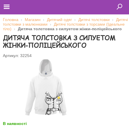
Головна
Магазин
Дитячий одяг
Дитячі толстовки
Дитячі
толстовки з малюнками
Дитячі толстовки з торсами (Ідеальне
тіло)
Дитяча толстовка з силуетом жінки-поліцейського
ДИТЯЧА ТОЛСТОВКА З СИЛУЕТОМ
Главная
Футболки
ЖІНКИ-ПОЛІЦЕЙСЬКОГО
Толстовки (кенгурушки)
Свитшоты
Лонгсливы
Артикул: 32254
Бейсболки
Ветровки
Оплата и доставка
О нас
Сотрудничество
Ім'я користувача
Пароль
Запам'ятати мене
В наявності