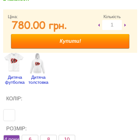
Забули свій пароль?
Забули своє Ім’я Користувача?
Ціна:
Кількість
780.00 гpн.
Зареєструватися
Дитяча
Дитяча
футболка
толстовка
КОЛІР:
РОЗМІР:
4 роки
6
8
10