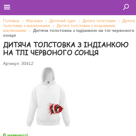
Головна
Магазин
Дитячий одяг
Дитячі толстовки
Дитячі
толстовки з малюнками
Дитячі толстовки з яскравими
малюнками
Дитяча толстовка з індіанкою на тлі червоного
сонця
Главная
ДИТЯЧА ТОЛСТОВКА З ІНДІАНКОЮ
Футболки
Толстовки (кенгурушки)
НА ТЛІ ЧЕРВОНОГО СОНЦЯ
Свитшоты
Лонгсливы
Бейсболки
Артикул: 30412
Ветровки
Оплата и доставка
О нас
Сотрудничество
Ім'я користувача
Пароль
Запам'ятати мене
В наявності