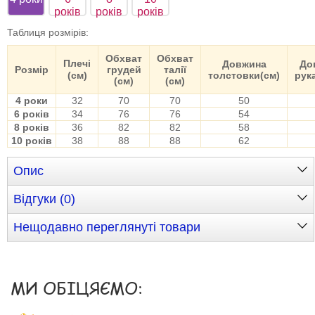
років
років
років
Таблиця розмірів
:
Обхват
Обхват
Плечі
Довжина
До
Розмір
грудей
талії
(см)
толстовки(см)
рук
(см)
(см)
4 роки
32
70
70
50
6 років
34
76
76
54
8 років
36
82
82
58
10 років
38
88
88
62
Опис
Відгуки (0)
Нещодавно переглянуті товари
МИ ОБІЦЯЄМО: