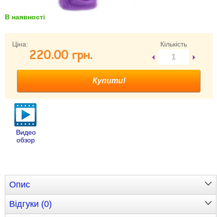
В наявності
Забули свій пароль?
Забули своє Ім’я Користувача?
Зареєструватися
Ціна:
Кількість
220.00 грн.
Видео
обзор
Опис
Відгуки (0)