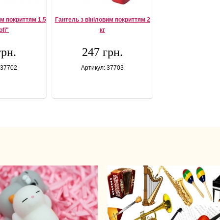
им покриттям 1.5
Гантель з вініловим покриттям 2
ofi"
кг
грн.
247 грн.
 37702
Артикул: 37703