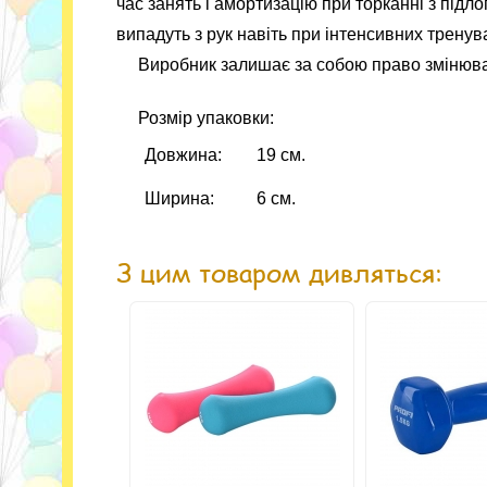
час занять і амортизацію при торканні з підл
випадуть з рук навіть при інтенсивних тренува
Виробник залишає за собою право змінюва
Розмір упаковки:
Довжина:
19 см.
Ширина:
6 см.
З цим товаром дивляться: