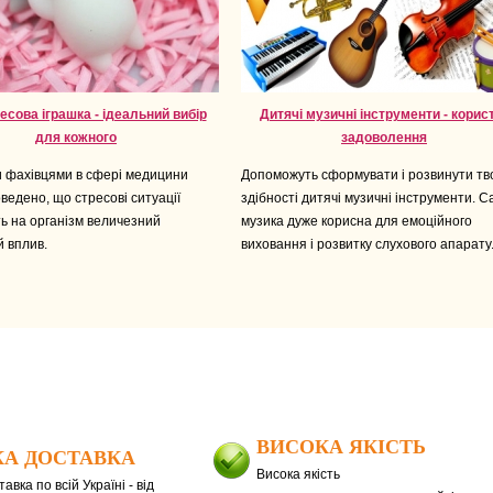
есова іграшка - ідеальний вибір
Дитячі музичні інструменти - корист
для кожного
задоволення
 фахівцями в сфері медицини
Допоможуть сформувати і розвинути тв
ведено, що стресові ситуації
здібності дитячі музичні інструменти. 
ь на організм величезний
музика дуже корисна для емоційного
й вплив.
виховання і розвитку слухового апарату
ВИСОКА ЯКІСТЬ
А ДОСТАВКА
Висока якість
авка по всій Україні - від