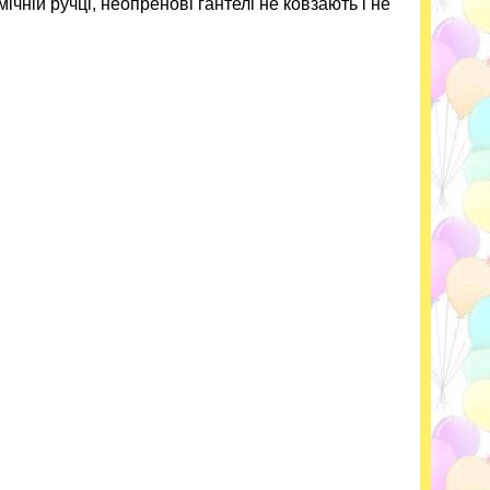
ічній ручці, неопренові гантелі не ковзають і не