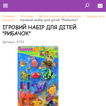
Головна
Магазин
Дитячі іграшки для малюків
Іграшки для
купання
Ігровий набір для дітей "Рибачок"
Close
ІГРОВИЙ НАБІР ДЛЯ ДІТЕЙ
Главная
"РИБАЧОК"
Футболки
Толстовки (кенгурушки)
Свитшоты
Артикул: 9753
Лонгсливы
Бейсболки
Ветровки
Оплата и доставка
О нас
Сотрудничество
Ім'я користувача
Пароль
Запам'ятати мене