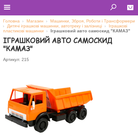
Головна
Магазин
Машинки, Зброя, Роботи і Трансформери
Дитячі іграшкові машинки, автотреку і залізниці
Іграшкові
Close
пластикові машинки
Іграшковий авто самоскид "КАМАЗ"
ІГРАШКОВИЙ АВТО САМОСКИД
Главная
Футболки
"КАМАЗ"
Толстовки (кенгурушки)
Свитшоты
Лонгсливы
Артикул: 215
Бейсболки
Ветровки
Оплата и доставка
О нас
Сотрудничество
Ім'я користувача
Пароль
Запам'ятати мене