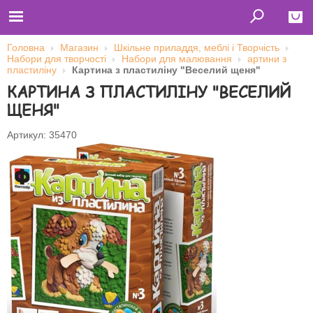
Головна
Магазин
Шкільне приладдя, меблі і Творчість
Набори для творчості
Набори для малювання
артини з
Close
пластиліну
Картина з пластиліну "Веселий щеня"
КАРТИНА З ПЛАСТИЛІНУ "ВЕСЕЛИЙ
Главная
Футболки
ЩЕНЯ"
Толстовки (кенгурушки)
Свитшоты
Лонгсливы
Артикул: 35470
Бейсболки
Ветровки
Оплата и доставка
О нас
Сотрудничество
Ім'я користувача
Пароль
Запам'ятати мене