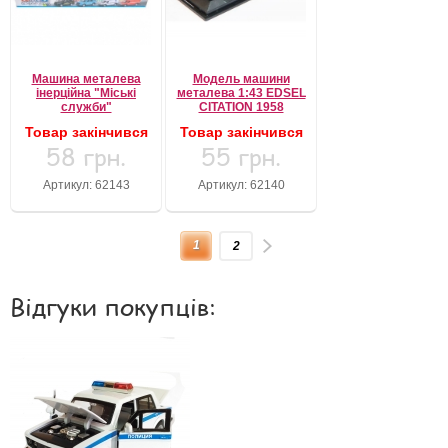
Машина металева
Модель машини
інерційна "Міські
металева 1:43 EDSEL
служби"
CITATION 1958
Товар закінчився
Товар закінчився
58 грн.
55 грн.
Артикул: 62143
Артикул: 62140
1
2
Відгуки покупців: