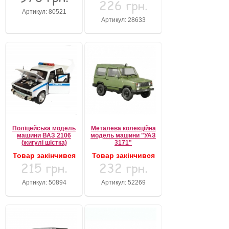
226 грн.
Артикул: 80521
Забули свій пароль?
Артикул: 28633
Забули своє Ім’я Користувача?
Зареєструватися
Поліцейська модель
Металева колекційна
машини ВАЗ 2106
модель машини "УАЗ
(жигулі шістка)
3171"
Товар закінчився
Товар закінчився
215 грн.
232 грн.
Артикул: 50894
Артикул: 52269