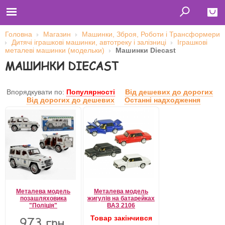
Головна
Магазин
Машинки, Зброя, Роботи і Трансформери
Дитячі іграшкові машинки, автотреку і залізниці
Іграшкові
Close
металеві машинки (модельки)
Машинки Diecast
МАШИНКИ DIECAST
Главная
Футболки
Толстовки (кенгурушки)
Свитшоты
Впорядкувати по:
Популярності
Від дешевих до дорогих
Лонгсливы
Від дорогих до дешевих
Останні надходження
Бейсболки
Ветровки
Оплата и доставка
О нас
Сотрудничество
Ім'я користувача
Пароль
Металева модель
Металева модель
позашляховика
жигулів на батарейках
"Поліція"
ВАЗ 2106
Запам'ятати мене
973 грн.
Товар закінчився