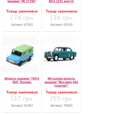
машини "ІЖ 27156"
ВАЗ 2101 жигулі
Товар закінчився
Товар закінчився
274 грн.
134 грн.
Артикул: 67932
Артикул: 62243
Модель машини "ЛУАЗ
Металева модель
969" Волинь
машини "Москвич-402
(чарлик)"
Товар закінчився
Товар закінчився
137 грн.
155 грн.
Артикул: 61362
Артикул: 70820