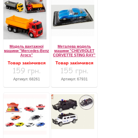
Модель вантажної
Металева модель
машини "Mercedes-Benz
машини "CHEVROLET
Arocs"
CORVETTE STING RAY"
Товар закінчився
Товар закінчився
159 грн.
155 грн.
Артикул: 68261
Артикул: 67931