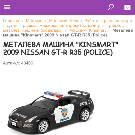
Головна
Магазин
Машинки, Зброя, Роботи і Трансформери
Дитячі іграшкові машинки, автотреку і залізниці
Іграшкові
Close
металеві машинки (модельки)
Машинки Kinsmart
Металева
машина "Kinsmart" 2009 Nissan GT-R R35 (Police)
Главная
МЕТАЛЕВА МАШИНА "KINSMART"
Футболки
Толстовки (кенгурушки)
2009 NISSAN GT-R R35 (POLICE)
Свитшоты
Лонгсливы
Бейсболки
Артикул: 43406
Ветровки
Оплата и доставка
О нас
Сотрудничество
Ім'я користувача
Пароль
Запам'ятати мене