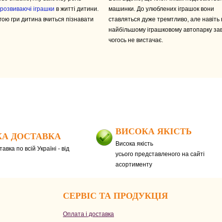
розвиваючі іграшки
в житті дитини.
машинки. До улюблених іграшок вони
ою гри дитина вчиться пізнавати
ставляться дуже тремтливо, але навіть 
найбільшому іграшковому автопарку за
чогось не вистачає.
ВИСОКА ЯКІСТЬ
А ДОСТАВКА
Висока якість
авка по всій Україні - від
усього представленого на сайті
асортименту
СЕРВІС ТА ПРОДУКЦІЯ
Оплата і доставка