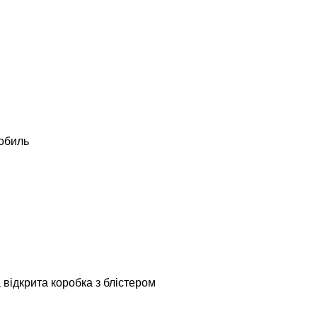
обиль
відкрита коробка з блістером