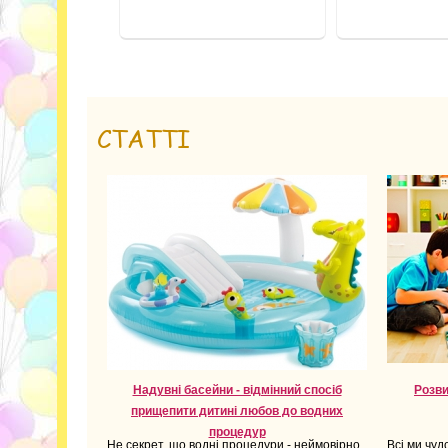
СТАТТІ
Надувні басейни - відмінний спосіб
Розви
прищепити дитині любов до водних
процедур
Не секрет, що водні процедури - неймовірно
Всі ми чуд