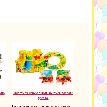
елю
Жилети та нарукавники - вчитися плавати
просто!
я
Перше знайомство з великими водоймами