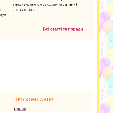
завжди викликає масу захоплення у дитини і
в
страх у батьків.
вжди
Всі статті та поради →
ПРО КОМПАНІЮ
Про нас