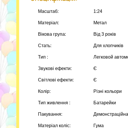
Масштаб:
1:24
Матеріал:
Метал
Вікова група:
Від 3 років
Стать:
Для хлопчиків
Тип :
Легковой автом
Звукові ефекти:
Є
Cвітлові ефекти:
Є
Колір:
Різні кольори
Тип живлення :
Батарейки
Пакування:
Демонстраційна 
Матеріал коліс:
Гума