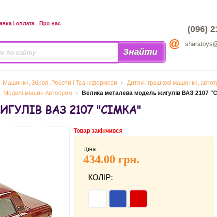
авка і оплата
Про нас
(096) 2
sharatoys
Машинки, Зброя, Роботи і Трансформери
Дитячі іграшкові машинки, автотр
Моделі машин Автопром
Велика металева модель жигулів ВАЗ 2107 "С
ГУЛІВ ВАЗ 2107 "СІМКА"
Товар закінчився
Ціна:
434.00 грн.
КОЛІР: