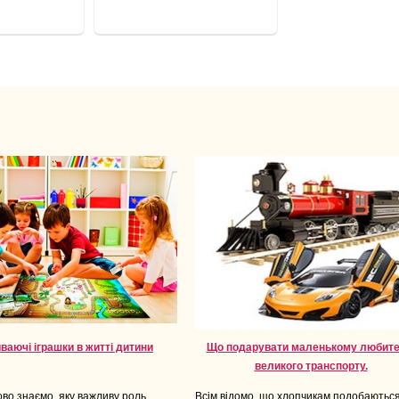
ваючі іграшки в житті дитини
Що подарувати маленькому любит
великого транспорту.
ово знаємо, яку важливу роль
Всім відомо, що хлопчикам подобаютьс