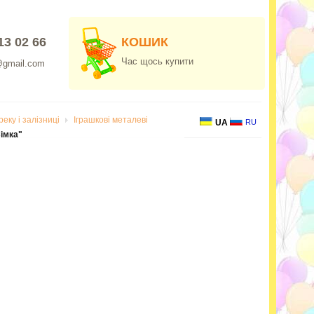
13 02 66
КОШИК
Час щось купити
@gmail.com
еку і залізниці
Іграшкові металеві
UA
RU
імка"