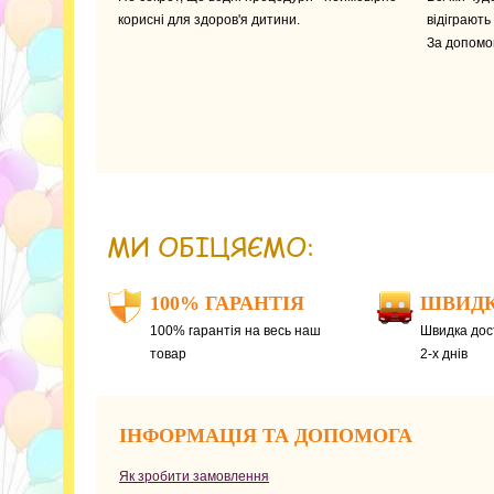
корисні для здоров'я дитини.
відіграють
За допомог
МИ ОБІЦЯЄМО:
100% ГАРАНТІЯ
ШВИДК
100% гарантія на весь наш
Швидка дост
товар
2-х днів
ІНФОРМАЦІЯ ТА ДОПОМОГА
Як зробити замовлення