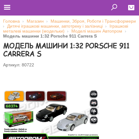
Головна
Магазин
Машинки, Зброя, Роботи і Трансформери
Дитячі іграшкові машинки, автотреку і залізниці
Іграшкові
Close
металеві машинки (модельки)
Моделі машин Автопром
Модель машини 1:32 Porsche 911 Carrera S
Главная
МОДЕЛЬ МАШИНИ 1:32 PORSCHE 911
Футболки
Толстовки (кенгурушки)
CARRERA S
Свитшоты
Лонгсливы
Бейсболки
Артикул: 80722
Ветровки
Оплата и доставка
О нас
Сотрудничество
Ім'я користувача
Пароль
Запам'ятати мене