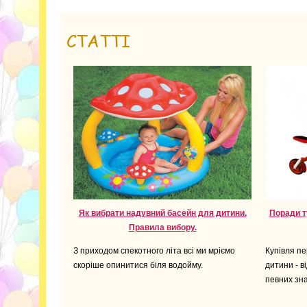
СТАТТІ
Як вибрати надувний басейн для дитини.
Поради т
Правила вибору.
З приходом спекотного літа всі ми мріємо
Купівля п
скоріше опинитися біля водойму.
дитини - в
певних зна