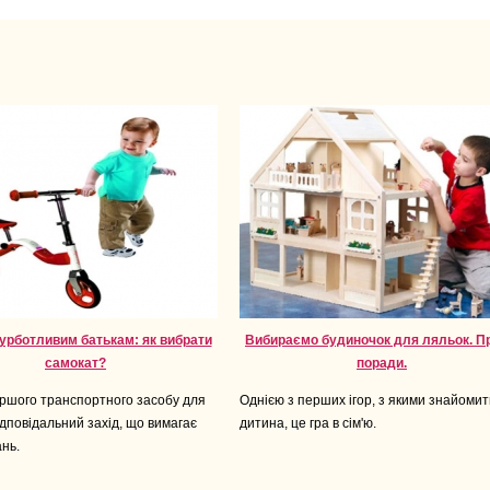
урботливим батькам: як вибрати
Вибираємо будиночок для ляльок. Пр
самокат?
поради.
ершого транспортного засобу для
Однією з перших ігор, з якими знайомит
ідповідальний захід, що вимагає
дитина, це гра в сім'ю.
нь.