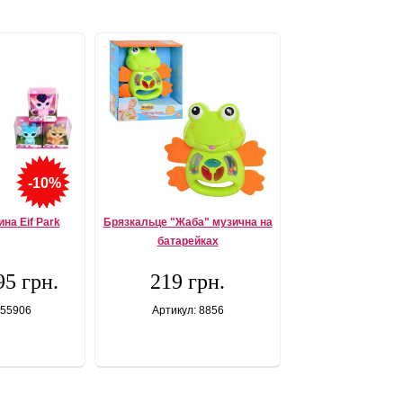
-10%
на Eif Park
Брязкальце "Жаба" музична на
батарейках
95 грн.
219 грн.
 55906
Артикул: 8856