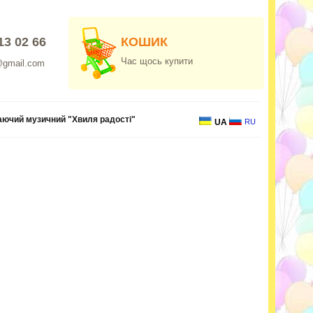
13 02 66
КОШИК
Час щось купити
@gmail.com
аючий музичний "Хвиля радості"
UA
RU