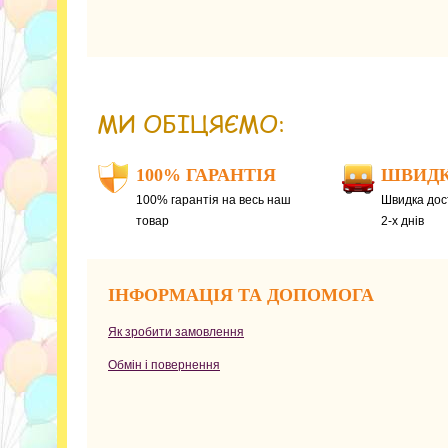
МИ ОБІЦЯЄМО:
100% ГАРАНТІЯ
ШВИДК
100% гарантія на весь наш
Швидка дост
товар
2-х днів
ІНФОРМАЦІЯ ТА ДОПОМОГА
Як зробити замовлення
Обмін і повернення