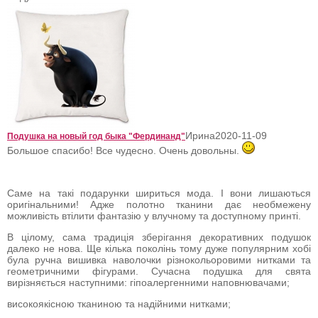
Ирина
2020-11-09
Подушка на новый год быка "Фердинанд"
Большое спасибо! Все чудесно. Очень довольны.
Саме на такі подарунки шириться мода. І вони лишаються
оригінальними! Адже полотно тканини дає необмежену
можливість втілити фантазію у влучному та доступному принті.
В цілому, сама традиція зберігання декоративних подушок
далеко не нова. Ще кілька поколінь тому дуже популярним хобі
була ручна вишивка наволочки різнокольоровими нитками та
геометричними фігурами. Сучасна подушка для свята
вирізняється наступними: гіпоалергенними наповнювачами;
високоякісною тканиною та надійними нитками;