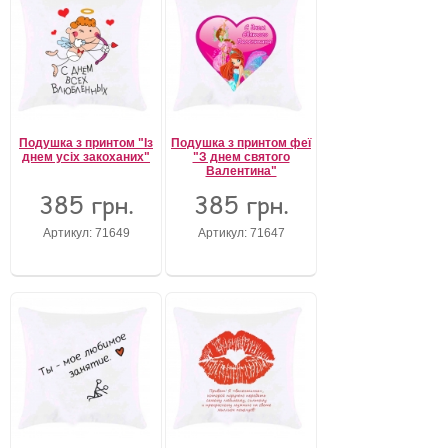
Подушка з принтом "Із
Подушка з принтом феї
днем усіх закоханих"
"З днем святого
Валентина"
385 грн.
385 грн.
Артикул: 71649
Артикул: 71647