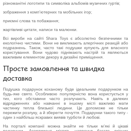
різноманітні логотипи та символіка альбомів музичних гуртів;
зображення з комп'ютерних та мобільних ігор;
приємні слова та побажання;
жартівливі цитати, написи та малюнки.
Всі вироби на сайті Shara Toys є абсолютно безпечними та
екологічно чистими. Вони не викликають алергічних реакцій або
подразнень. Також, часто такі подушки купують для власного
користування. Вони чудово піднімають настрій та являються
важливим елементом декору в дизайні приміщення.
Просте замовлення та швидка
доставка
Подушка подарунок коханому буде ідеальним подарунком на
будь-яке свято. Особливою популярністю вона користується у
тих, кого обставини часто розлучають. Навіть в далеких
відрядженнях або навчанні в іншому місті важливо мати
частинку тепла близької людини. Це допоможе не тільки
пережити розлуку, а й зберегти почуття. Подарунки такого типу -
один з найбільш яскравих виявів турботи й любові.
На порталі компанії можна знайти не тільки м’які й цікаві
подарунки. Асортимент містить напрочуд багато якісних