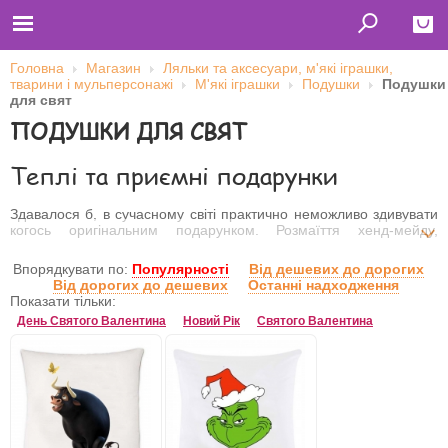
Головна
Магазин
Ляльки та аксесуари, м'які іграшки,
тварини і мульперсонажі
М'які іграшки
Подушки
Подушки
Close
для свят
ПОДУШКИ ДЛЯ СВЯТ
Главная
Футболки
Толстовки (кенгурушки)
Теплі та приємні подарунки
Свитшоты
Лонгсливы
Бейсболки
Здавалося б, в сучасному світі практично неможливо здивувати
Ветровки
когось оригінальним подарунком. Розмаїття хенд-мейду,
Оплата и доставка
приємних дрібничок та поп-культура майже вбили оригінальність
О нас
у вираженні почуттів. В такому випадку варто керуватись не
Впорядкувати по:
Популярності
Від дешевих до дорогих
Сотрудничество
тільки візуальною частиною (хоч вона і важлива), а й подумати
Від дорогих до дешевих
Останні надходження
про довговічність та практичне застосування. Тому, щоб
Показати тільки:
максимально приємно зустріти Новий рік та солодко виспатись
Ім'я користувача
День Святого Валентина
Новий Рік
Святого Валентина
під ялинкою потрібно купити новорічну подушку в онлайн-
крамниці Shara Toys.
Пароль
Запам'ятати мене