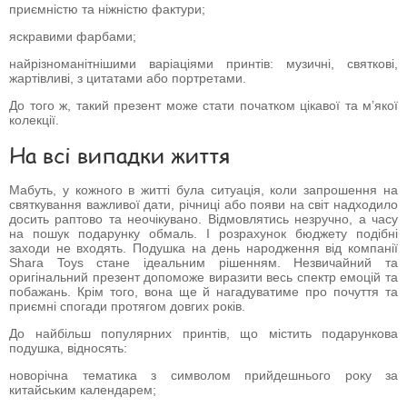
приємністю та ніжністю фактури;
яскравими фарбами;
найрізноманітнішими варіаціями принтів: музичні, святкові,
жартівливі, з цитатами або портретами.
До того ж, такий презент може стати початком цікавої та м’якої
колекції.
На всі випадки життя
Мабуть, у кожного в житті була ситуація, коли запрошення на
святкування важливої дати, річниці або появи на світ надходило
досить раптово та неочікувано. Відмовлятись незручно, а часу
на пошук подарунку обмаль. І розрахунок бюджету подібні
заходи не входять. Подушка на день народження від компанії
Shara Toys стане ідеальним рішенням. Незвичайний та
оригінальний презент допоможе виразити весь спектр емоцій та
побажань. Крім того, вона ще й нагадуватиме про почуття та
приємні спогади протягом довгих років.
До найбільш популярних принтів, що містить подарункова
подушка, відносять:
новорічна тематика з символом прийдешнього року за
китайським календарем;