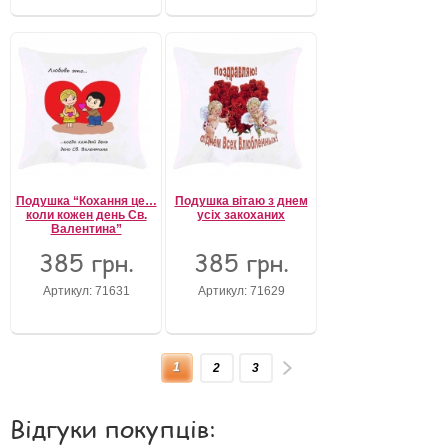
Подушка “Кохання це…
Подушка вітаю з днем
коли кожен день Св.
усіх закоханих
Валентина”
385 грн.
385 грн.
Артикул: 71631
Артикул: 71629
1
2
3
Відгуки покупців: