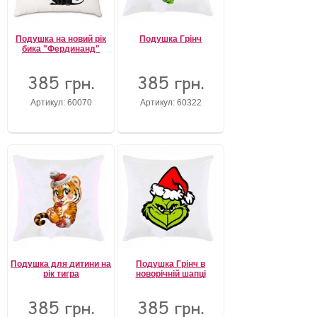
Забули свій пароль?
Забули своє Ім’я Користувача?
Подушка на новий рік
Подушка Грінч
Зареєструватися
бика "Фердинанд"
385 грн.
385 грн.
Артикул: 60070
Артикул: 60322
Подушка для дитини на
Подушка Грінч в
рік тигра
новорічній шапці
385 грн.
385 грн.