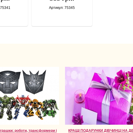
 75341
Артикул: 75345
іграшки: роботи, трансформери і
КРАЩІ ПОДАРУНКИ ДІВЧИНЦІ НА Д