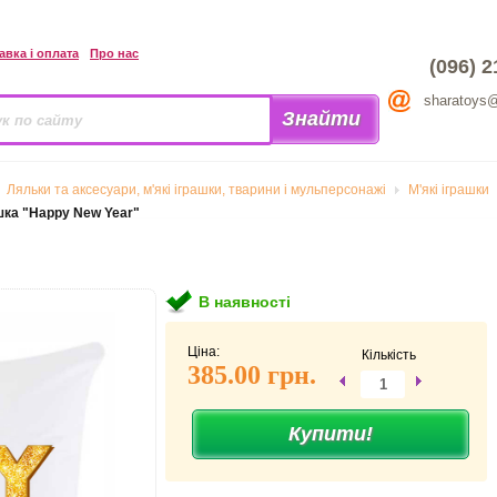
авка і оплата
Про нас
(096) 2
sharatoys
Ляльки та аксесуари, м'які іграшки, тварини і мульперсонажі
М'які іграшки
ка "Happy New Year"
В наявності
Ціна:
Кількість
385.00 грн.