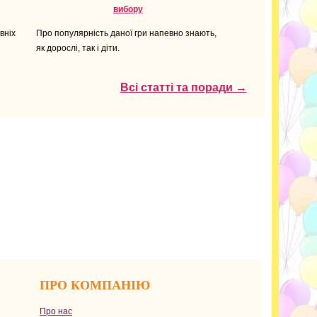
вибору
вніх
Про популярність даної гри напевно знають,
як дорослі, так і діти.
Всі статті та поради →
ПРО КОМПАНІЮ
Про нас