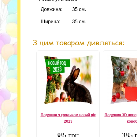
Довжина:
35 см.
Ширина:
35 см.
З цим товаром дивляться:
Подушка з кроликом новий рік
Подушка 3D новор
2023
короб
385 грн.
385 