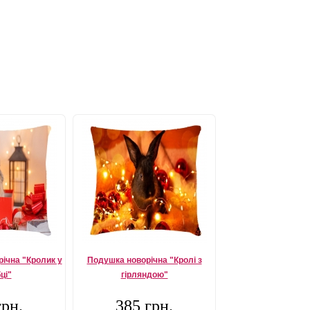
ічна "Кролик у
Подушка новорічна "Кролі з
ці"
гірляндою"
грн.
385 грн.