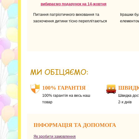
вибираємо подарунок на 14-жовтня
Питання патріотичного виховання та
Іграшки б
заохочення дитини тісно переплітаються
елементом
МИ ОБІЦЯЄМО:
100% ГАРАНТІЯ
ШВИДК
100% гарантія на весь наш
Швидка дост
товар
2-х днів
ІНФОРМАЦІЯ ТА ДОПОМОГА
Як зробити замовлення