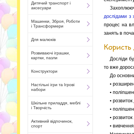
Дитячий транспорт і
аксесуари
Захоплююча
дослідами з х
Машинки, Зброя, Роботи
процес на вл
і Трансформери
занять в поча
Для малюків
Користь 
Розвиваючі іграшки,
картки, пазли
Досліди бу
то вже дорос
Конструктори
До основни
• розшире
Настільні ігри та Ігрові
набори
• поліпшен
• розвиток
Шкільне приладдя, меблі
і Творчість
• поліпшен
• розвиток
Активний відпочинок,
• вивчення
спорт