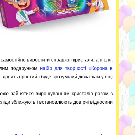
ї самостійно виростити справжні кристали, а після,
далим подарунком
набір для творчості «Корона в
с досить простий і буде зрозумілий дівчаткам у віці
може зайнятися вирощуванням кристалів разом з
осліди зближують і встановлюють довірчі відносини