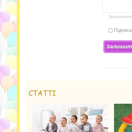
Залишилос
Підписа
Залишити
СТАТТІ