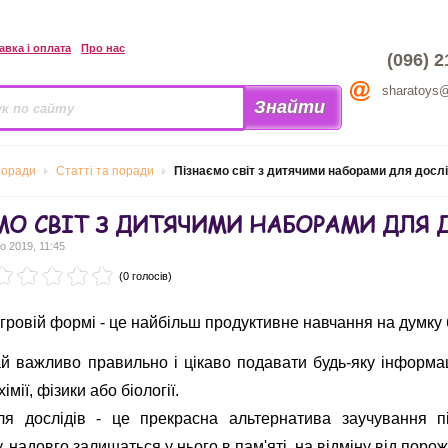
авка і оплата
Про нас
(096) 2
sharatoys
поради
Статті та поради
Пізнаємо світ з дитячими наборами для дослі
О СВІТ З ДИТЯЧИМИ НАБОРАМИ ДЛЯ 
о 2019, 11:45
(0 голосів)
ігровій формі - це найбільш продуктивне навчання на думку ба
й важливо правильно і цікаво подавати будь-яку інформац
імії, фізики або біології.
я дослідів - це прекрасна альтернатива заучування пі
 надовго залишаться у нього в пам'яті, на відміну від порож