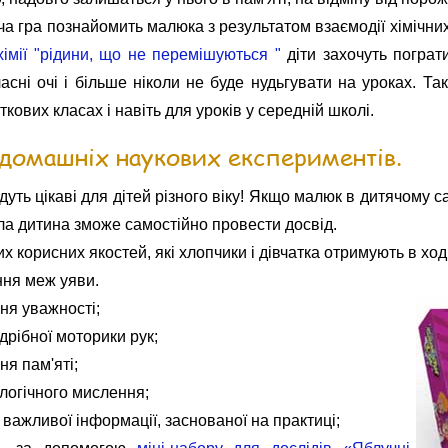
 гра познайомить малюка з результатом взаємодії хімічни
імії "
рідини, що
не перемішуються "
діти захочуть пограти
асні очі і більше ніколи не буде нудьгувати на уроках. Т
ткових класах і навіть для уроків у середній школі.
домашніх наукових експериментів.
дуть цікаві для дітей різного віку! Якщо малюк в дитячому
ла дитина зможе самостійно провести досвід.
х корисних якостей, які хлопчики і дівчатка отримують в ході
ння меж уяви.
ня уважності;
 дрібної моторики рук;
ня пам'яті;
 логічного мислення;
 важливої ​​інформації, заснованої на практиці;