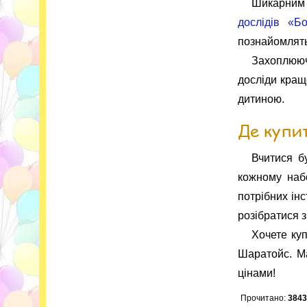
Шикарним
дослідів «Б
познайомлять
Захоплюючі
досліди кращ
дитиною.
Де купит
Вчитися б
кожному набо
потрібних інс
розібратися з
Хочете куп
Шаратойс. Ма
цінами!
Прочитано:
384