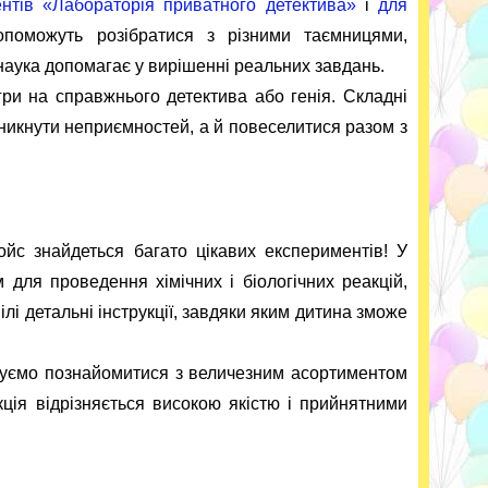
нтів «Лабораторія приватного детектива»
і
для
допоможуть розібратися з різними таємницями,
 наука допомагає у вирішенні реальних завдань.
гри на справжнього детектива або генія. Складні
уникнути неприємностей, а й повеселитися разом з
тойс знайдеться багато цікавих експериментів!
У
 для проведення хімічних і біологічних реакцій,
лі детальні інструкції, завдяки яким дитина зможе
уємо познайомитися з величезним асортиментом
кція відрізняється високою якістю і прийнятними