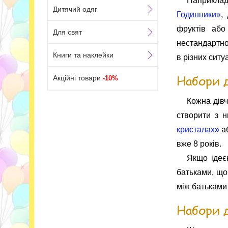
Наприкла
Дитячий одяг
Годинники»
,
фруктів або
Для свят
нестандартно
Книги та наклейки
в різних ситу
Набори д
Акційні товари
-10%
Кожна дівч
створити з 
кристалах»
а
вже 8 років.
Якщо ідеє
батьками, що
між батьками 
Набори 