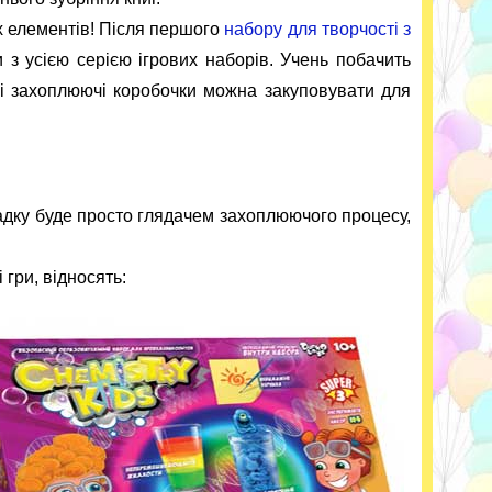
х елементів! Після першого
набору для творчості з
 з усією серією ігрових наборів. Учень побачить
акі захоплюючі коробочки можна закуповувати для
 садку буде просто глядачем захоплюючого процесу,
 гри, відносять: