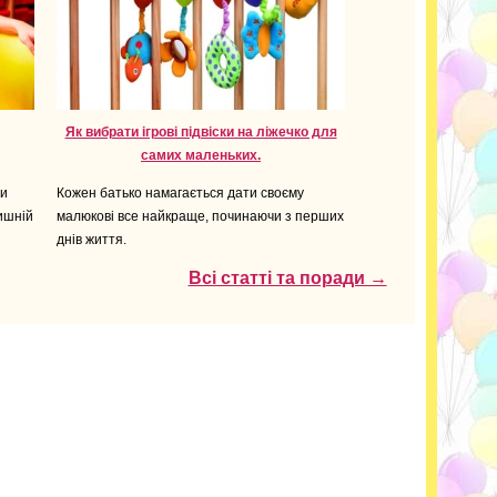
Як вибрати ігрові підвіски на ліжечко для
самих маленьких.
ри
Кожен батько намагається дати своєму
ишній
малюкові все найкраще, починаючи з перших
днів життя.
Всі статті та поради →