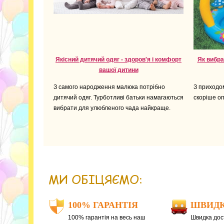
Якісний дитячий одяг - здоров'я і комфорт
Як вибра
вашої дитини
З самого народження малюка потрібно
З приходом
дитячий одяг. Турботливі батьки намагаються
скоріше оп
вибрати для улюбленого чада найкраще.
МИ ОБІЦЯЄМО:
100% ГАРАНТІЯ
ШВИДК
100% гарантія на весь наш
Швидка дост