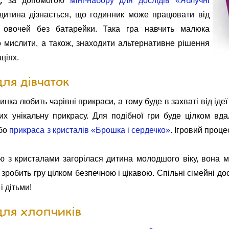
д, за допомогою
міні-набору для дослідів «Яблучні
 дитина дізнається, що годинник може працювати від
 овочей без батарейки. Така гра навчить малюка
 мислити, а також, знаходити альтернативне рішення
аціях.
ля дівчаток
инка любить чарівні прикраси, а тому буде в захваті від іде
них унікальну прикрасу. Для подібної гри буде цілком в
бо
прикраса з кристалів «Брошка і сердечко»
. Ігровий проце
ю з кристалами загорілася дитина молодшого віку, вона 
 зробить гру цілком безпечною і цікавою. Спільні сімейні д
і дітьми!
для хлопчиків