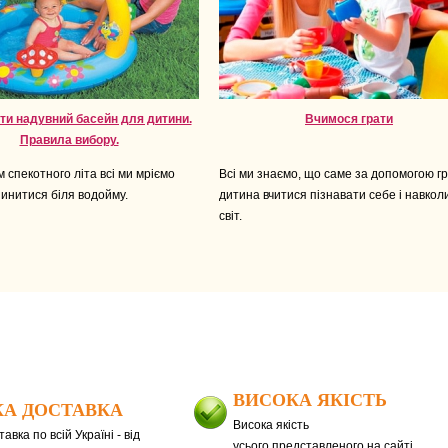
ти надувний басейн для дитини.
Вчимося грати
Правила вибору.
 спекотного літа всі ми мріємо
Всі ми знаємо, що саме за допомогою г
инитися біля водойму.
дитина вчитися пізнавати себе і навкол
світ.
ВИСОКА ЯКІСТЬ
А ДОСТАВКА
Висока якість
авка по всій Україні - від
усього представленого на сайті