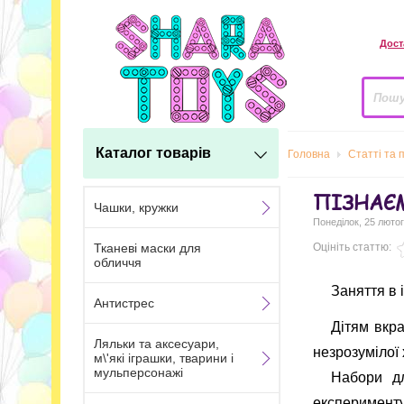
Дост
Каталог товарів
Головна
Статті та 
ПІЗНАЄМ
Чашки, кружки
Понеділок, 25 лютог
Тканеві маски для
Оцініть статтю:
обличчя
Заняття в 
Антистрес
Дітям вкра
Ляльки та аксесуари,
незрозумілої х
м\'які іграшки, тварини і
мульперсонажі
Набори дл
експерименту,