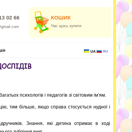
13 02 66
КОШИК
Час щось купити
@gmail.com
дів
UA
RU
ДОСЛІДІВ
гатьох психологів і педагогів зі світовим ім'ям.
ію, тим більше, якщо справа стосується нудної і
дручників. Знання, які дитина отримає в ході
нього зубріння книг.