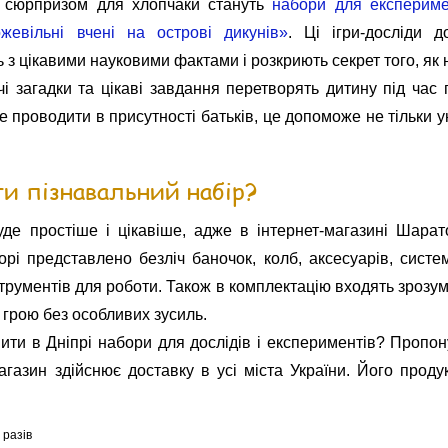
 сюрпризом для хлопчаки стануть
набори для експериме
ожевільні вчені на острові дикунів»
. Ці ігри-досліди 
 з цікавими науковими фактами і розкриють секрет того, як
 загадки та цікаві завдання перетворять дитину під час 
е проводити в присутності батьків, це допоможе не тільки 
и пізнавальний набір?
уде простіше і цікавіше, адже в інтернет-магазині Шара
рі представлено безліч баночок, колб, аксесуарів, систем
трументів для роботи. Також в комплектацію входять зрозумі
 грою без особливих зусиль.
ити в Дніпрі набори для дослідів і експериментів?
Пропон
газин здійснює доставку в усі міста України. Його проду
3
разів