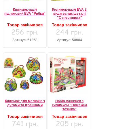
Килимок-пазл
Килимок-пазл EVA 2
підлоговий EVA "Рибки"
види великі деталі
"Супер крила"
Товар закінчився
Товар закінчився
256 грн.
244 грн.
Артикул: 51258
Артикул: 50804
Килимок для малюків з
Набір машинок з
дугами та іграшками
килимком "Пожежна
техніка"
Товар закінчився
Товар закінчився
741 грн.
205 грн.