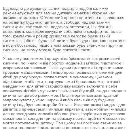
Відповідно до думки сучасних педіатрів подібні килимки
рекомендуються для заміни дитячих манежів і ліжок на час
активності малюка. Обмежений простір негативно позначається
на розвитку будь-якої дитини, а свобода, надана такими
килимками, так само як і додаткові аксесуари, і їх функції
дозволяють малюкові відчувати себе дійсно комфортно. Більш
того, компактний розмір дозволяє з легкістю брати такий
килимок з собою - будь-якій дитині буде куди простіше освоїтися
в новій обстановці, якщо з ним завжди буде знайомий і зручний
килимок, на якому можна буде повзати і грати.
У нашому асортименті присутні найрізноманітніші розвиваючі
килимки, починаючи від простих моделей з м'якою підстилкою і
яскравими малюнками, і закінчуючи складними інтерактивними
ігровими майданчиками. І якщо прості розвиваючі килимки для
дітей до року можуть похвалитися, в основному, цікавими
підвісками, мобілями, прорізувачами і брязкальцями, то ігрові
майданчики для дітей старшого віку можуть включати в себе
величезну кількість музичних і світлових функцій, аж до навчання
дитини танців або різних мов. Наш інтернет-магазин здатний
запропонувати дійсно широкий вибір килимків під будь-яку
дитину і під будь-які потреби батьків. Яскраво-рожеві моделі для
дівчаток з принцесами і милими звірятами, автомобільні килимки
для непосидючих малюків або спеціальні варіанти з додатковою
москітною сіткою для гри на свіжому повітрі, щоб ніякі комахи не
могли потривожити дитину. При цьому ми постійно стежимо за
новими трендами і намагаємося оновлювати кількість доступних