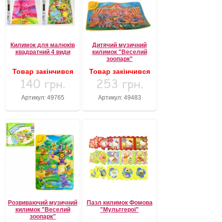
Килимок для малюків
Дитячий музичний
квадратний 4 види
килимок "Веселий
зоопарк"
Товар закінчився
Товар закінчився
140 грн.
253 грн.
Артикул: 49765
Артикул: 49483
Розвиваючий музичний
Пазл килимок Фомова
килимок "Веселий
"Мультгерої"
зоопарк"