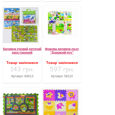
Килимок ігровий дитячий
Фомова килимок-пазл
двосторонній
"Дорожній рух"
Товар закінчився
Товар закінчився
143 грн.
597 грн.
Артикул: 60613
Артикул: 58110