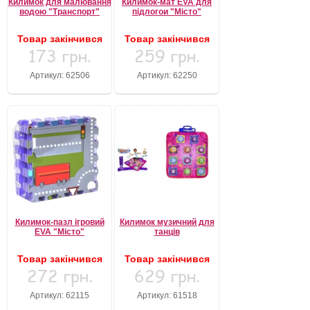
Килимок для малювання
Килимок-мат EVA для
водою "Транспорт"
підлогои "Місто"
Забули свій пароль?
Забули своє Ім’я Користувача?
Товар закінчився
Товар закінчився
Зареєструватися
173 грн.
259 грн.
Артикул: 62506
Артикул: 62250
Килимок-пазл ігровий
Килимок музичний для
EVA "Місто"
танців
Товар закінчився
Товар закінчився
272 грн.
629 грн.
Артикул: 62115
Артикул: 61518