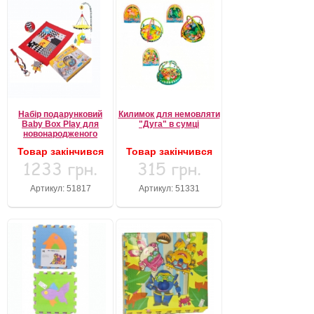
Набір подарунковий
Килимок для немовляти
Baby Box Play для
"Дуга" в сумці
новонародженого
Товар закінчився
Товар закінчився
1233 грн.
315 грн.
Артикул: 51817
Артикул: 51331