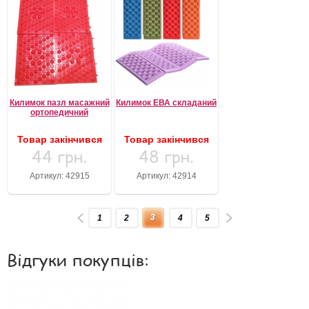
Килимок пазл масажний
Килимок ЕВА складаний
ортопедичний
Товар закінчився
Товар закінчився
44 грн.
48 грн.
Артикул: 42915
Артикул: 42914
3
1
2
4
5
Відгуки покупців: