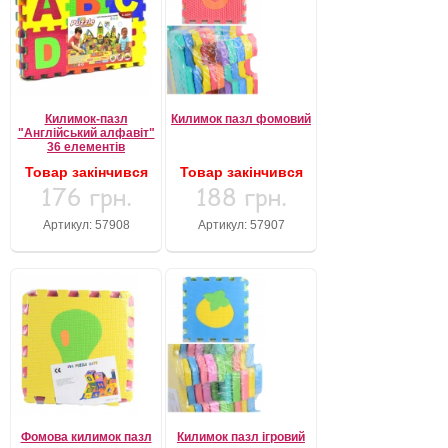
Килимок-пазл
Килимок пазл фомовий
"Англійський алфавіт"
36 елементів
Товар закінчився
Товар закінчився
176 грн.
188 грн.
Артикул: 57908
Артикул: 57907
Фомова килимок пазл
Килимок пазл ігровий