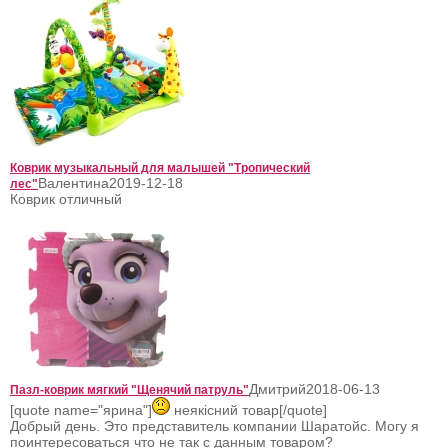
Коврик музыкальный для малышей "Тропический
Валентина
2019-12-18
лес"
Коврик отличный
Дмитрий
2018-06-13
Пазл-коврик мягкий "Щенячий патруль"
[quote name="ярина"]
неякісний товар[/quote]
Добрый день. Это представитель компании Шаратойс. Могу я
поинтересоваться что не так с данным товаром?