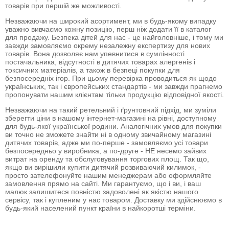
товарів при першій же можливості.
Незважаючи на широкий асортимент, ми в будь-якому випадку
уважно вивчаємо кожну позицію, перш ніж додати її в каталог
для продажу. Безпека дітей для нас - це найголовніше, і тому ми
завжди замовляємо окрему незалежну експертизу для нових
товарів. Вона дозволяє нам упевнитися в сумлінності
постачальника, відсутності в дитячих товарах алергенів і
токсичних матеріалів, а також в безпеці покупки для
безпосередніх ігор. При цьому перевірка проводиться як щодо
українських, так і європейських стандартів - ми завжди прагнемо
пропонувати нашим клієнтам тільки продукцію відповідної якості.
Незважаючи на такий ретельний і ґрунтовний підхід, ми зуміли
зберегти ціни в нашому інтернет-магазині на рівні, доступному
для будь-якої української родини. Аналогічних умов для покупки
ви точно не зможете знайти ні в одному звичайному магазині
дитячих товарів, адже ми по-перше - замовляємо усі товари
безпосередньо у виробника, а по-друге - НЕ несемо зайвих
витрат на оренду та обслуговування торгових площ. Так що,
якщо ви вирішили купити дитячий розвиваючий килимок, -
просто зателефонуйте нашим менеджерам або оформляйте
замовлення прямо на сайті. Ми гарантуємо, що і ви, і ваш
малюк залишитеся повністю задоволені як якістю нашого
сервісу, так і купленим у нас товаром. Доставку ми здійснюємо в
будь-який населений пункт країни в найкоротші терміни.