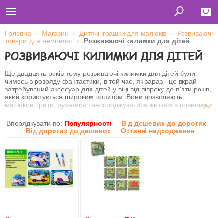
Головна
Магазин
Дитячі іграшки для малюків
Розвиваючі
товари для немовлят
Розвиваючі килимки для дітей
Close
РОЗВИВАЮЧІ КИЛИМКИ ДЛЯ ДІТЕЙ
Главная
Футболки
Ще двадцять років тому розвиваючі килимки для дітей були
Толстовки (кенгурушки)
чимось з розряду фантастики, в той час, як зараз - це вкрай
Свитшоты
затребуваний аксесуар для дітей у віці від півроку до п'яти років,
Лонгсливы
який користується широким попитом. Вони дозволяють
Бейсболки
малюкові грати, рухатися і насолоджуватися життям в повному
Ветровки
захисті від падінь або ударів, при цьому вартість цих товарів
Оплата и доставка
виявиться прийнятною для кожного покупця.
Впорядкувати по:
Популярності
Від дешевих до дорогих
О нас
Від дорогих до дешевих
Останні надходження
Сотрудничество
Ім'я користувача
Пароль
Запам'ятати мене