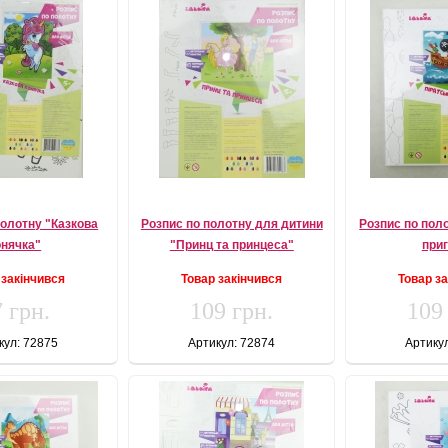
полотну "Казкова
Розпис по полотну для дитини
Розпис по пол
онячка"
"Принц та принцеса"
при
 закінчився
Товар закінчився
Товар з
 грн.
109 грн.
109
кул: 72875
Артикул: 72874
Артику