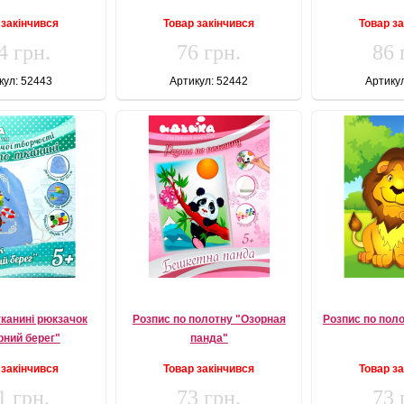
 закінчився
Товар закінчився
Товар з
4 грн.
76 грн.
86 
кул: 52443
Артикул: 52442
Артику
тканині рюкзачок
Розпис по полотну "Озорная
Розпис по пол
рний берег"
панда"
 закінчився
Товар закінчився
Товар з
1 грн.
73 грн.
73 