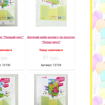
ну "Перший друг"
Дитячий набір розпису по полотну
"Перші друзі"
акінчився
Товар закінчився
грн.
97 грн.
л: 72730
Артикул: 72729