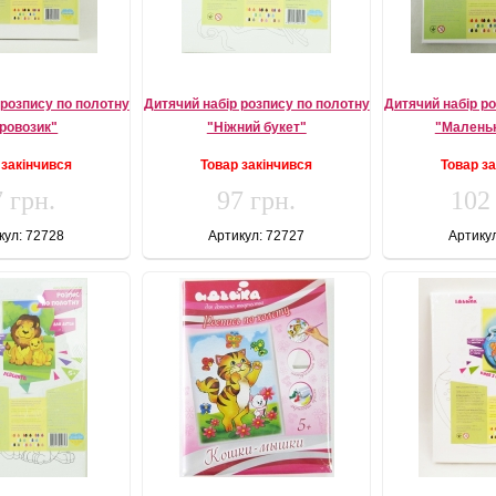
 розпису по полотну
Дитячий набір розпису по полотну
Дитячий набір р
ровозик"
"Ніжний букет"
"Маленьк
 закінчився
Товар закінчився
Товар з
 грн.
97 грн.
102
кул: 72728
Артикул: 72727
Артику