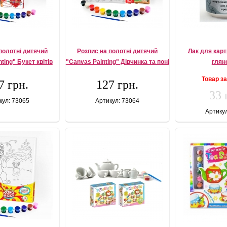
полотні дитячий
Розпис на полотні дитячий
Лак для кар
ting" Букет квітів
"Canvas Painting" Дівчинка та поні
глян
Товар з
7 грн.
127 грн.
33 
кул: 73065
Артикул: 73064
Артику