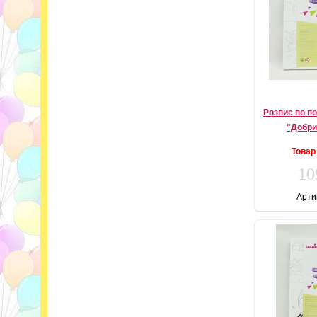
Розпис по п
"Добри
Товар
10
Арти