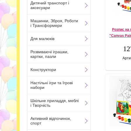
Дитячий транспорт і
аксесуари
Машинки, Зброя, Роботи
і Трансформери
Розпис на 
"Canvas Pain
Для малюків
12
Розвиваючі іграшки,
картки, пазли
Арти
Конструктори
Настільні ігри та Ігрові
набори
Шкільне приладдя, меблі
і Творчість
Активний відпочинок,
спорт