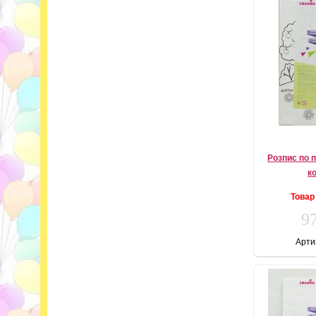
Розпис по 
к
Товар
97
Арти