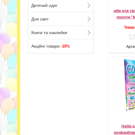
Дитячий одяг
абір для тв
полотні "
Для свят
Товар
Книги та наклейки
57
Акційні товари
-10%
Арти
Набір д
розфарбув