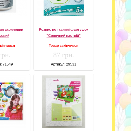
тин акриловий
Розпис по тканині фартушок
совий
"Сонячний настрій"
акінчився
Товар закінчився
грн.
87 грн.
л: 71549
Артикул: 29531