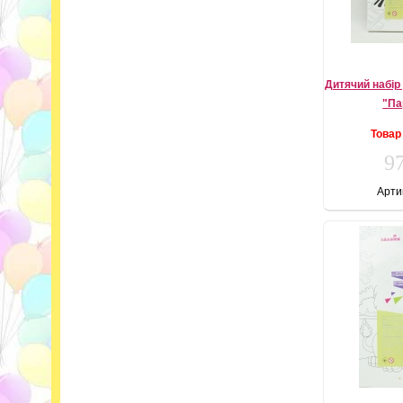
Дитячий набір
"Па
Товар
97
Арти