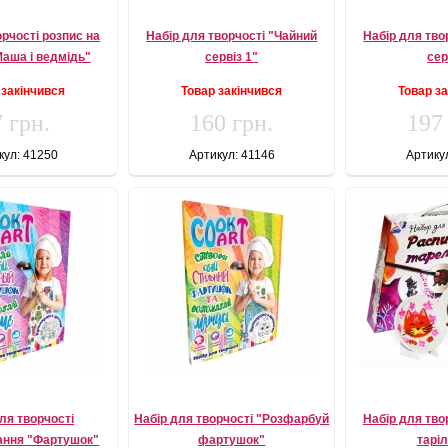
орчості розпис на
Набір для творчості "Чайний
Набір для тво
Маша і ведмідь"
сервіз 1"
сер
 закінчився
Товар закінчився
Товар з
 грн.
160 грн.
197
кул: 41250
Артикул: 41146
Артику
ля творчості
Набір для творчості "Розфарбуй
Набір для тво
ання "Фартушок"
фартушок"
тарі