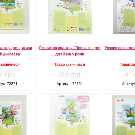
олотну для дитини
Розпис по полотну "Прованс" для
Розпис по полот
й динозавр"
дітей від 5 років
 закінчився
Товар закінчився
Товар з
9 грн.
109 грн.
97 
кул: 72871
Артикул: 72731
Артику