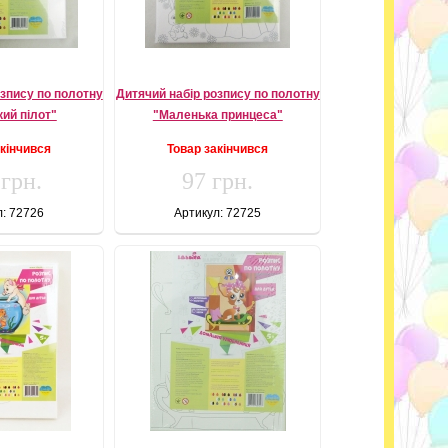
озпису по полотну
Дитячий набір розпису по полотну
ий пілот"
"Маленька принцеса"
акінчився
Товар закінчився
 грн.
97 грн.
л: 72726
Артикул: 72725