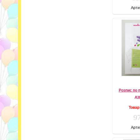
Арти
Розпис по 
дз
Товар
97
Арти