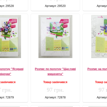
кул: 29528
Артикул: 29520
Артику
полотну "Яскраві
Розпис по полотну "Щасливі
Розпис на по
віночки"
мишенята"
 закінчився
Товар закінчився
Товар з
 грн.
97 грн.
97 
кул: 72879
Артикул: 72878
Артику