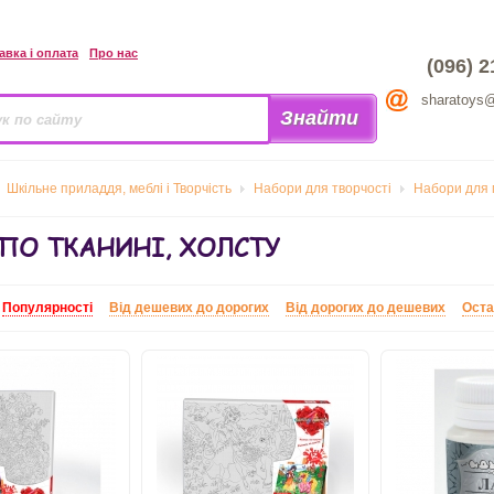
авка і оплата
Про нас
(096) 2
sharatoys
Шкільне приладдя, меблі і Творчість
Набори для творчості
Набори для
ПО ТКАНИНІ, ХОЛСТУ
:
Популярності
Від дешевих до дорогих
Від дорогих до дешевих
Оста