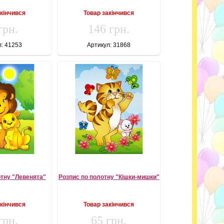
акінчився
Товар закінчився
грн.
146 грн.
л: 41253
Артикул: 31868
отну "Левенята"
Розпис по полотну "Кішки-мишки"
акінчився
Товар закінчився
грн.
65 грн.