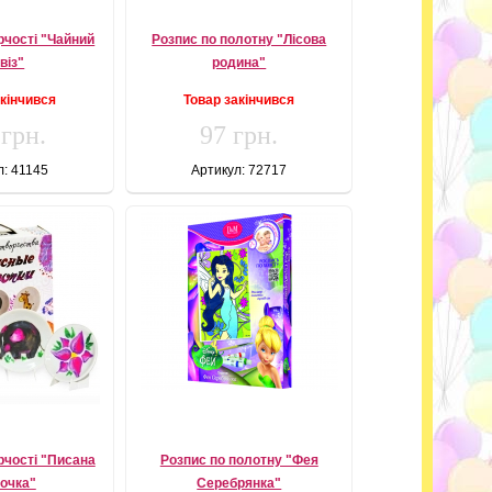
рчості "Чайний
Розпис по полотну "Лісова
віз"
родина"
акінчився
Товар закінчився
 грн.
97 грн.
л: 41145
Артикул: 72717
рчості "Писана
Розпис по полотну "Фея
лочка"
Серебрянка"