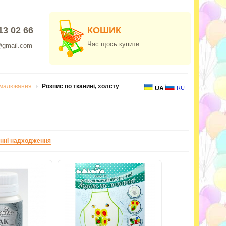
13 02 66
КОШИК
Час щось купити
@gmail.com
 малювання
Розпис по тканині, холсту
UA
RU
нні надходження