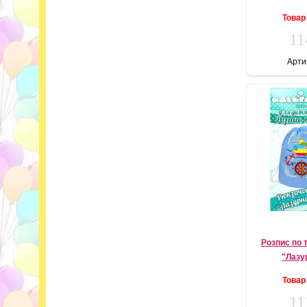
Товар
11
Арти
Розпис по 
"Лазу
Товар
11