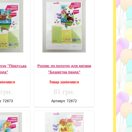
отну "Піратська
Розпис по полотну для дитини
года"
"Бешкетна панда"
акінчився
Товар закінчився
 грн.
81 грн.
л: 72873
Артикул: 72872