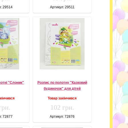
л: 29514
Артикул: 29511
лотні "Слоник"
Розпис по полотну "Казковий
будиночок" для дітей
акінчився
Товар закінчився
грн.
102 грн.
л: 72877
Артикул: 72876