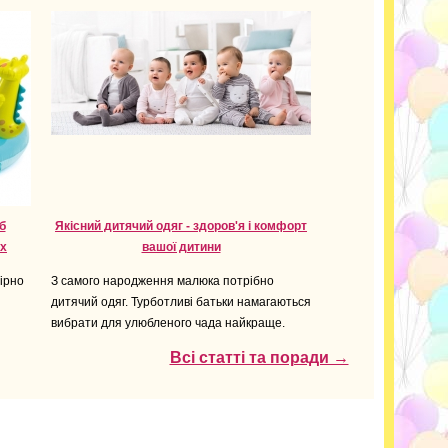
б
Якісний дитячий одяг - здоров'я і комфорт
их
вашої дитини
ірно
З самого народження малюка потрібно
дитячий одяг. Турботливі батьки намагаються
вибрати для улюбленого чада найкраще.
Всі статті та поради →