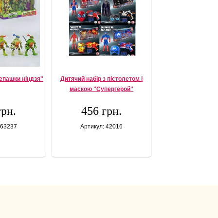
репашки ніндзя"
Дитячий набір з пістолетом і
маскою "Супергерой"
грн.
456 грн.
 63237
Артикул: 42016