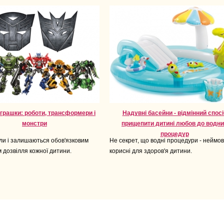
іграшки: роботи, трансформери і
Надувні басейни - відмінний спосі
монстри
прищепити дитині любов до водн
процедур
ули і залишаються обов'язковим
Не секрет, що водні процедури - неймов
 дозвілля кожної дитини.
корисні для здоров'я дитини.