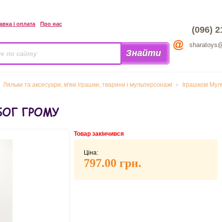
авка і оплата
Про нас
(096) 2
sharatoys
Ляльки та аксесуари, м'які іграшки, тварини і мульперсонажі
Іграшкові Му
БОГ ГРОМУ
Товар закінчився
Ціна:
797.00 грн.