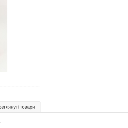
еглянуті товари
.