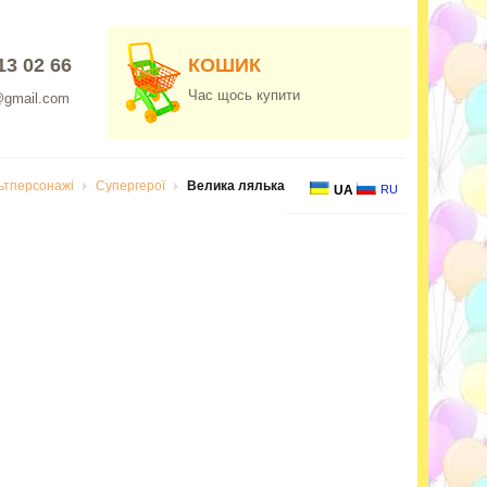
13 02 66
КОШИК
Час щось купити
@gmail.com
льтперсонажі
Супергерої
Велика лялька
UA
RU