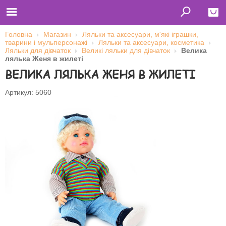
Головна
Магазин
Ляльки та аксесуари, м'які іграшки,
тварини і мульперсонажі
Ляльки та аксесуари, косметика
Close
Ляльки для дівчаток
Великі ляльки для дівчаток
Велика
лялька Женя в жилеті
Главная
ВЕЛИКА ЛЯЛЬКА ЖЕНЯ В ЖИЛЕТІ
Футболки
Толстовки (кенгурушки)
Свитшоты
Артикул: 5060
Лонгсливы
Бейсболки
Ветровки
Оплата и доставка
О нас
Сотрудничество
Ім'я користувача
Пароль
Запам'ятати мене