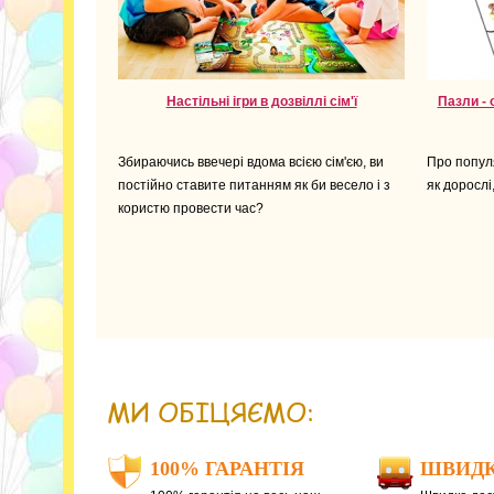
Настільні ігри в дозвіллі сім'ї
Пазли - 
Збираючись ввечері вдома всією сім'єю, ви
Про популя
постійно ставите питанням як би весело і з
як дорослі,
користю провести час?
МИ ОБІЦЯЄМО:
100% ГАРАНТІЯ
ШВИДК