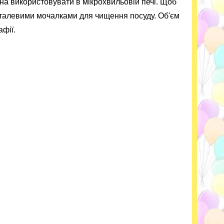
ожна використовувати в мікрохвильовій печі. Щоб
талевими мочалками для чищення посуду. Об'єм
фії.