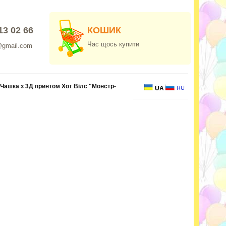
13 02 66
КОШИК
Час щось купити
@gmail.com
Чашка з 3Д принтом Хот Вілс "Монстр-
UA
RU