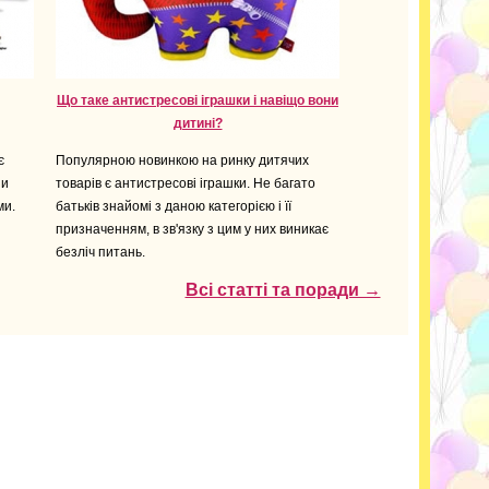
Що таке антистресові іграшки і навіщо вони
дитині?
є
Популярною новинкою на ринку дитячих
зи
товарів є антистресові іграшки. Не багато
ми.
батьків знайомі з даною категорією і її
призначенням, в зв'язку з цим у них виникає
безліч питань.
Всі статті та поради →