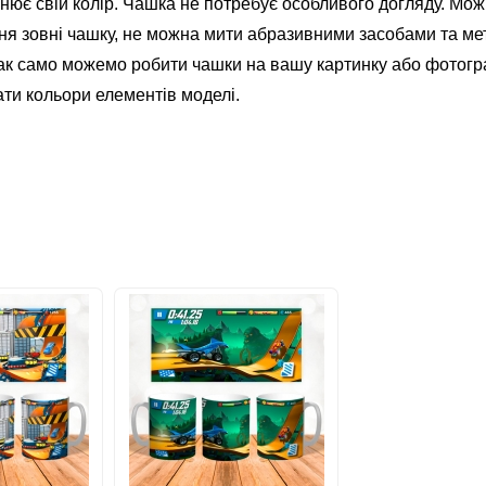
змінює свій колір. Чашка не потребує особливого догляду. М
я зовні чашку, не можна мити абразивними засобами та ме
Так само можемо робити чашки на вашу картинку або фотогра
ти кольори елементів моделі.