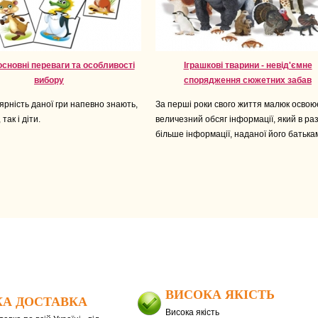
основні переваги та особливості
Іграшкові тварини - невід'ємне
вибору
спорядження сюжетних забав
рність даної гри напевно знають,
За перші роки свого життя малюк освою
 так і діти.
величезний обсяг інформації, який в ра
більше інформації, наданої його батька
ВИСОКА ЯКІСТЬ
А ДОСТАВКА
Висока якість