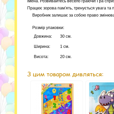
імена. Розвивайтесь весело граючи! Гра спри
Працює зорова пам'ять, тренується увага та 
Виробник залишає за собою право змінюва
Розмір упаковки:
Довжина:
30 см.
Ширина:
1 см.
Висота:
20 см.
З цим товаром дивляться: