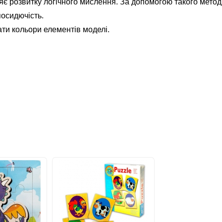
яє розвитку логічного мислення. За допомогою такого методи
посидючість.
ти кольори елементів моделі.