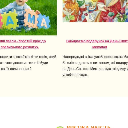
ячі пазли - простий крок до
Вибираємо подарунок на День Свят
правильного розвитку.
Миколая
остити зі своєї крихітки генія, який
Напередодні всіма улюбленого свята б
то чого досягти в житті і буде
батьків задаються питанням, які подару
в своїх починаннях?
на День Святого Миколая здатні здивув
улюблене чадо.
ВИСОКА ЯКІСТЬ