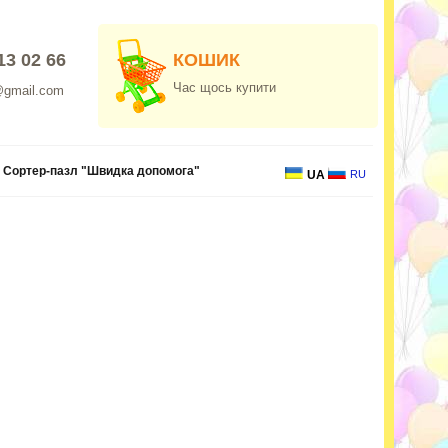
13 02 66
КОШИК
Час щось купити
@gmail.com
Сортер-пазл "Швидка допомога"
UA
RU