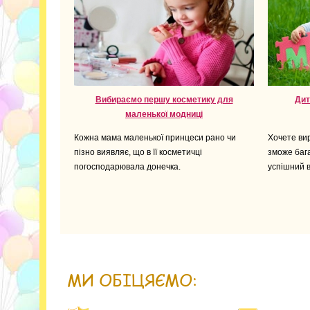
Вибираємо першу косметику для
Дит
маленької модниці
Кожна мама маленької принцеси рано чи
Хочете вир
пізно виявляє, що в її косметичці
зможе бага
погосподарювала донечка.
успішний 
МИ ОБІЦЯЄМО: