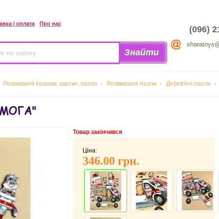
авка і оплата
Про нас
(096) 2
sharatoys
Розвиваючі іграшки, картки, пазли
Розвиваючі пазли
Дерев'яні пазли
ОМОГА"
Товар закінчився
Ціна:
346.00 грн.