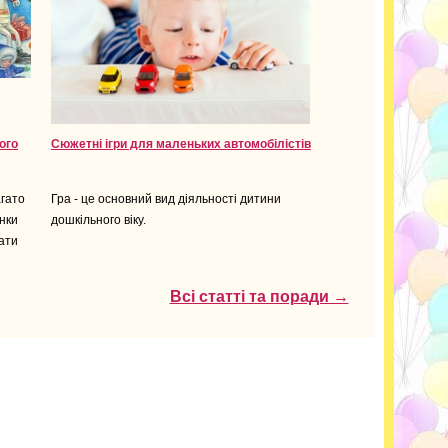
ого
Сюжетні ігри для маленьких автомобілістів
агато
Гра - це основний вид діяльності дитини
нки
дошкільного віку.
ати
Всі статті та поради →