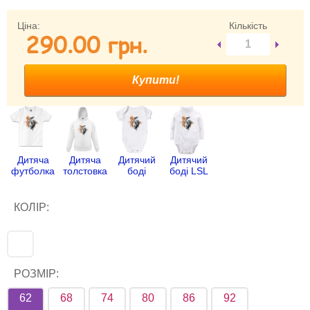
Забули свій пароль?
Ціна:
Кількість
290.00 гpн.
Забули своє Ім’я Користувача?
Зареєструватися
Дитяча
Дитяча
Дитячий
Дитячий
футболка
толстовка
боді
боді LSL
КОЛІР:
РОЗМІР:
62
68
74
80
86
92