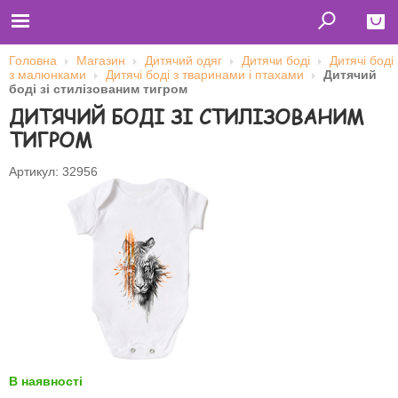
Головна
Магазин
Дитячий одяг
Дитячи боді
Дитячі боді
з малюнками
Дитячі боді з тваринами і птахами
Дитячий
Close
боді зі стилізованим тигром
ДИТЯЧИЙ БОДІ ЗІ СТИЛІЗОВАНИМ
Главная
Футболки
ТИГРОМ
Толстовки (кенгурушки)
Свитшоты
Лонгсливы
Артикул: 32956
Бейсболки
Ветровки
Оплата и доставка
О нас
Сотрудничество
Ім'я користувача
Пароль
Запам'ятати мене
В наявності