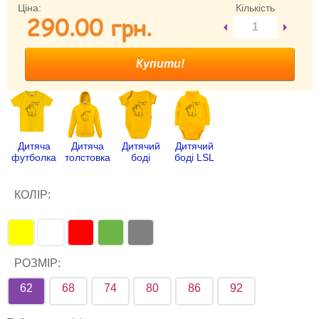
Ціна:
Кількість
290.00 гpн.
Забули свій пароль?
Забули своє Ім’я Користувача?
Зареєструватися
Дитяча
Дитяча
Дитячий
Дитячий
футболка
толстовка
боді
боді LSL
КОЛІР:
РОЗМІР:
62
68
74
80
86
92