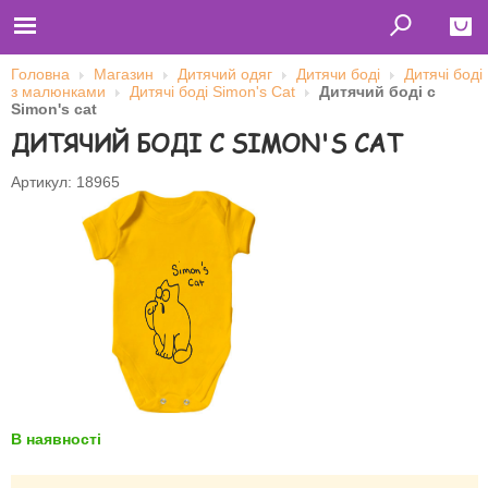
Головна
Магазин
Дитячий одяг
Дитячи боді
Дитячі боді
з малюнками
Дитячі боді Simon's Cat
Дитячий боді с
Close
Simon's cat
ДИТЯЧИЙ БОДІ С SIMON'S CAT
Главная
Футболки
Толстовки (кенгурушки)
Артикул: 18965
Свитшоты
Лонгсливы
Бейсболки
Ветровки
Оплата и доставка
О нас
Сотрудничество
Ім'я користувача
Пароль
В наявності
Запам'ятати мене