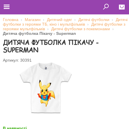
Головна
Магазин
Дитячий одяг
Дитячі футболки
Дитячі
футболки з героями ТБ, кіно і мультфільмів
Дитячі футболки з
Close
героями мультфільмів
Дитячі футболки з покемонами
Дитяча футболка Пікачу - Superman
Главная
ДИТЯЧА ФУТБОЛКА ПІКАЧУ -
Футболки
Толстовки (кенгурушки)
SUPERMAN
Свитшоты
Лонгсливы
Бейсболки
Артикул: 30391
Ветровки
Оплата и доставка
О нас
Сотрудничество
Ім'я користувача
Пароль
Запам'ятати мене
В наявності