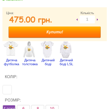
Забули свій пароль?
Забули своє Ім’я Користувача?
Ціна:
Кількість
475.00 гpн.
Зареєструватися
Дитяча
Дитяча
Дитячий
Дитячий
футболка
толстовка
боді
боді LSL
КОЛІР:
РОЗМІР:
4 роки
6
8
10