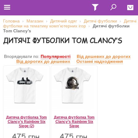
Головна
Магазин
Дитячий одяг
Дитячі футболки
Дитячі
футболки на тематику комп'ютерних ігор
Дитячі футболки
Close
Tom Clancy’s
ДИТЯЧІ ФУТБОЛКИ TOM CLANCY’S
Главная
Футболки
Толстовки (кенгурушки)
Свитшоты
Впорядкувати по:
Популярності
Від дешевих до дорогих
Лонгсливы
Від дорогих до дешевих
Останні надходження
Бейсболки
Ветровки
Оплата и доставка
О нас
Сотрудничество
Ім'я користувача
Пароль
Дитяча футболка Tom
Дитяча футболка Tom
Clancy’s Rainbow Six
Clancy’s Rainbow Six
Siege (2)
Siege
Запам'ятати мене
475 грн.
475 грн.