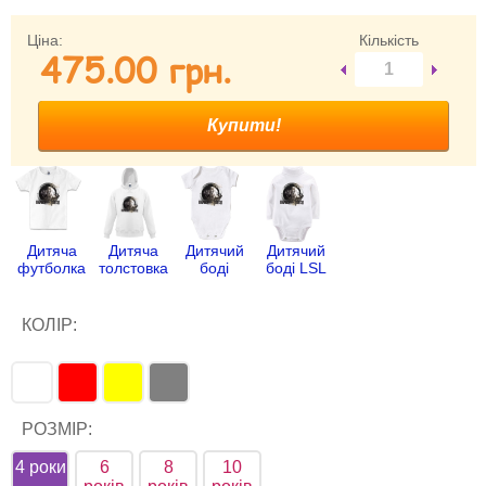
Забули свій пароль?
Ціна:
Кількість
475.00 гpн.
Забули своє Ім’я Користувача?
Зареєструватися
Дитяча
Дитяча
Дитячий
Дитячий
футболка
толстовка
боді
боді LSL
КОЛІР:
РОЗМІР:
4 роки
6
8
10