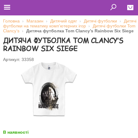
Головна
Магазин
Дитячий одяг
Дитячі футболки
Дитячі
футболки на тематику комп'ютерних ігор
Дитячі футболки Tom
Close
Clancy’s
Дитяча футболка Tom Clancy’s Rainbow Six Siege
ДИТЯЧА ФУТБОЛКА TOM CLANCY’S
Главная
Футболки
RAINBOW SIX SIEGE
Толстовки (кенгурушки)
Свитшоты
Лонгсливы
Артикул: 33358
Бейсболки
Ветровки
Оплата и доставка
О нас
Сотрудничество
Ім'я користувача
Пароль
Запам'ятати мене
В наявності