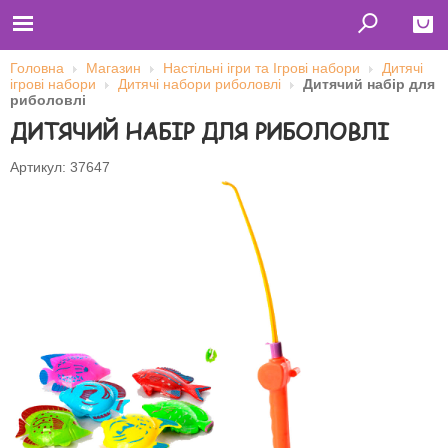
Головна
Магазин
Настільні ігри та Ігрові набори
Дитячі
ігрові набори
Дитячі набори риболовлі
Дитячий набір для
Close
риболовлі
ДИТЯЧИЙ НАБІР ДЛЯ РИБОЛОВЛІ
Главная
Футболки
Толстовки (кенгурушки)
Артикул: 37647
Свитшоты
Лонгсливы
Бейсболки
Ветровки
Оплата и доставка
О нас
Сотрудничество
Ім'я користувача
Пароль
Запам'ятати мене