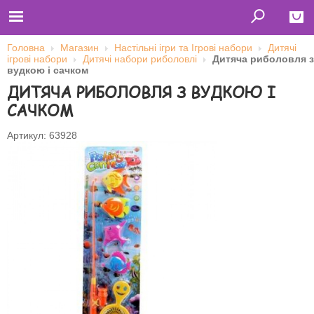
Головна
Магазин
Настільні ігри та Ігрові набори
Дитячі
ігрові набори
Дитячі набори риболовлі
Дитяча риболовля з
Close
вудкою і сачком
ДИТЯЧА РИБОЛОВЛЯ З ВУДКОЮ І
Главная
Футболки
САЧКОМ
Толстовки (кенгурушки)
Свитшоты
Лонгсливы
Артикул: 63928
Бейсболки
Ветровки
Оплата и доставка
О нас
Сотрудничество
Ім'я користувача
Пароль
Запам'ятати мене