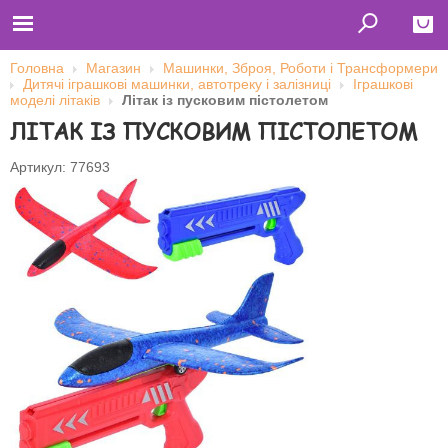
Головна
Магазин
Машинки, Зброя, Роботи і Трансформери
Дитячі іграшкові машинки, автотреку і залізниці
Іграшкові
Close
моделі літаків
Літак із пусковим пістолетом
ЛІТАК ІЗ ПУСКОВИМ ПІСТОЛЕТОМ
Главная
Футболки
Толстовки (кенгурушки)
Артикул: 77693
Свитшоты
Лонгсливы
Бейсболки
Ветровки
Оплата и доставка
О нас
Сотрудничество
Ім'я користувача
Пароль
Запам'ятати мене