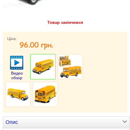
Забули свій пароль?
Забули своє Ім’я Користувача?
Зареєструватися
Товар закінчився
Ціна:
96.00 грн.
Видео
обзор
Опис