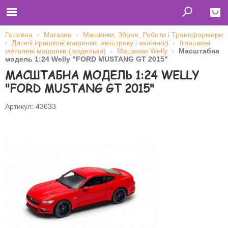
Головна
Магазин
Машинки, Зброя, Роботи і Трансформери
Дитячі іграшкові машинки, автотреку і залізниці
Іграшкові
Close
металеві машинки (модельки)
Машинки Welly
Масштабна
модель 1:24 Welly "FORD MUSTANG GT 2015"
Главная
МАСШТАБНА МОДЕЛЬ 1:24 WELLY
Футболки
Толстовки (кенгурушки)
"FORD MUSTANG GT 2015"
Свитшоты
Лонгсливы
Бейсболки
Артикул: 43633
Ветровки
Оплата и доставка
О нас
Сотрудничество
Ім'я користувача
Пароль
Запам'ятати мене