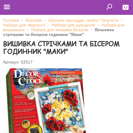
Головна
Магазин
Шкільне приладдя, меблі і Творчість
Набори для творчості
Набори для рукоділля
Набори для
Close
вишивання
Набори для вишивки бісером
Вишивка
стрічками та бісером годинник "Маки"
Главная
ВИШИВКА СТРІЧКАМИ ТА БІСЕРОМ
Футболки
Толстовки (кенгурушки)
ГОДИННИК "МАКИ"
Свитшоты
Лонгсливы
Бейсболки
Артикул: 52517
Ветровки
Оплата и доставка
О нас
Сотрудничество
Ім'я користувача
Пароль
Запам'ятати мене