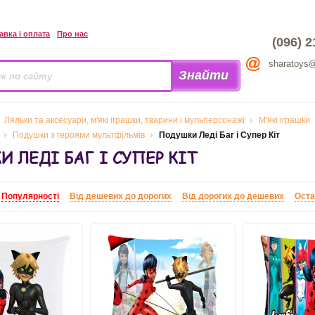
авка і оплата
Про нас
(096) 2
sharatoys
Ляльки та аксесуари, м'які іграшки, тварини і мульперсонажі
М'які іграшки
Подушки з героями мультфільмів
Подушки Леді Баг і Супер Кіт
 ЛЕДІ БАГ І СУПЕР КІТ
:
Популярності
Від дешевих до дорогих
Від дорогих до дешевих
Оста