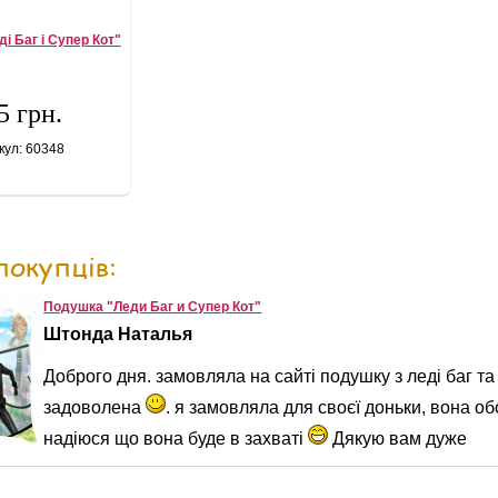
і Баг і Супер Кот"
5 грн.
кул: 60348
покупців:
Подушка "Леди Баг и Супер Кот"
Штонда Наталья
Доброго дня. замовляла на сайті подушку з леді баг та
задоволена
. я замовляла для своєї доньки, вона о
надіюся що вона буде в захваті
Дякую вам дуже