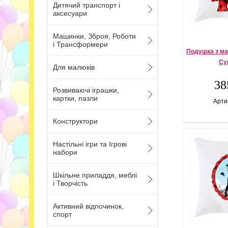
Дитячий транспорт і
аксесуари
Машинки, Зброя, Роботи
і Трансформери
Подушка з ма
Су
Для малюків
38
Розвиваючі іграшки,
картки, пазли
Арти
Конструктори
Настільні ігри та Ігрові
набори
Шкільне приладдя, меблі
і Творчість
Активний відпочинок,
спорт