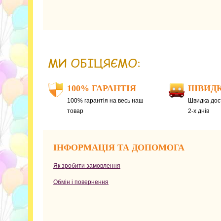
МИ ОБІЦЯЄМО:
100% ГАРАНТІЯ
ШВИДК
100% гарантія на весь наш
Швидка дост
товар
2-х днів
ІНФОРМАЦІЯ ТА ДОПОМОГА
Як зробити замовлення
Обмін і повернення