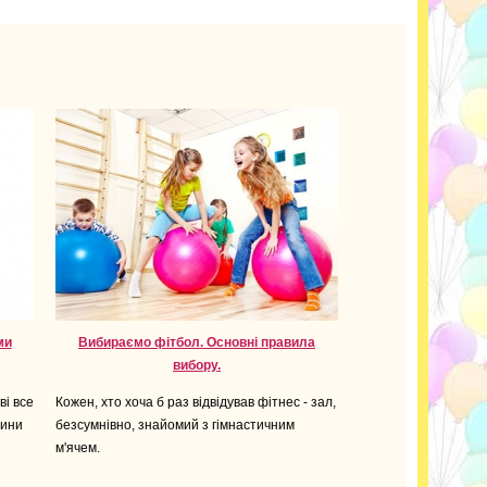
ми
Вибираємо фітбол. Основні правила
вибору.
ві все
Кожен, хто хоча б раз відвідував фітнес - зал,
тини
безсумнівно, знайомий з гімнастичним
м'ячем.