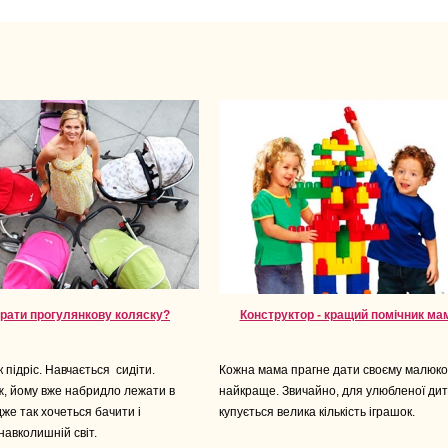
брати прогулянкову коляску?
Конструктор - кращий помічник ма
підріс. Навчається сидіти.
Кожна мама прагне дати своєму малюко
ж, йому вже набридло лежати в
найкраще. Звичайно, для улюбленої ди
дже так хочеться бачити і
купується велика кількість іграшок.
навколишній світ.