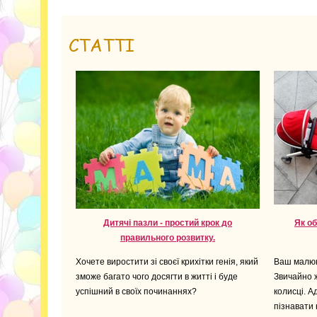
СТАТТІ
Дитячі пазли - простий крок до
Як о
правильного розвитку.
Хочете виростити зі своєї крихітки генія, який
Ваш малюк 
зможе багато чого досягти в житті і буде
Звичайно 
успішний в своїх починаннях?
колисці. А
пізнавати 