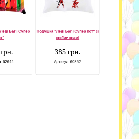
Леді Баг і Супер
Подушка "Леді Баг і Супер Кот" зі
от"
своїми квамі
 грн.
385 грн.
л: 62644
Артикул: 60352