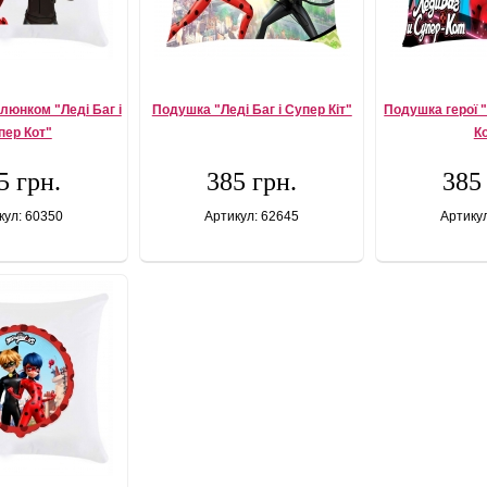
люнком "Леді Баг і
Подушка "Леді Баг і Супер Кіт"
Подушка герої "
пер Кот"
К
5 грн.
385 грн.
385
кул: 60350
Артикул: 62645
Артику