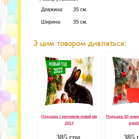
Довжина:
35 см.
Ширина:
35 см.
З цим товаром дивляться:
Подушка з кроликом новий рік
Подушка 3D новор
2023
короб
385 грн.
385 