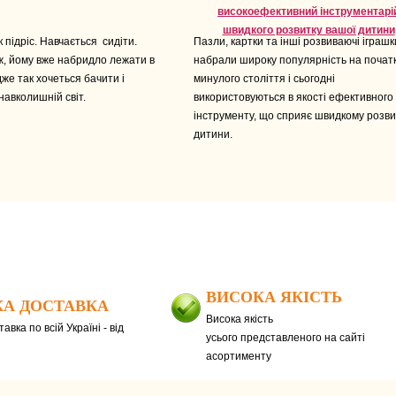
високоефективний інструментарі
швидкого розвитку вашої дитини
підріс. Навчається сидіти.
Пазли, картки та інші розвиваючі іграшк
ж, йому вже набридло лежати в
набрали широку популярність на почат
дже так хочеться бачити і
минулого століття і сьогодні
навколишній світ.
використовуються в якості ефективного
інструменту, що сприяє швидкому розви
дитини.
ВИСОКА ЯКІСТЬ
А ДОСТАВКА
Висока якість
авка по всій Україні - від
усього представленого на сайті
асортименту