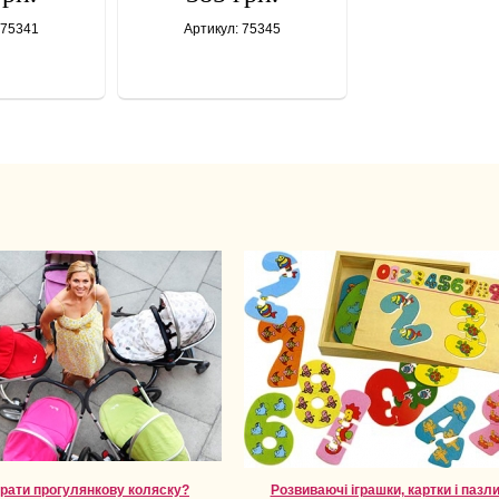
 75341
Артикул: 75345
брати прогулянкову коляску?
Розвиваючі іграшки, картки і пазли