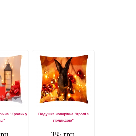
ічна "Кролик у
Подушка новорічна "Кролі з
ці"
гірляндою"
грн.
385 грн.