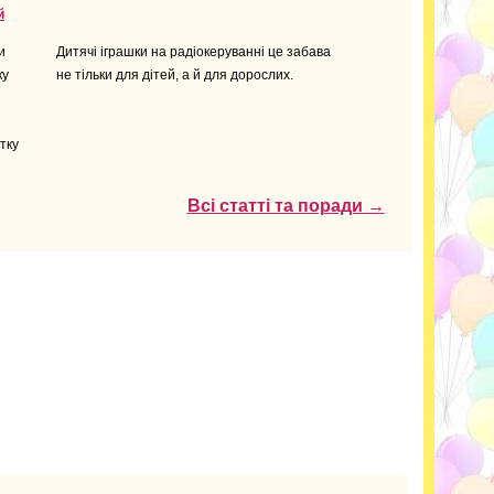
й
и
Дитячі іграшки на радіокеруванні це забава
ку
не тільки для дітей, а й для дорослих.
тку
Всі статті та поради →