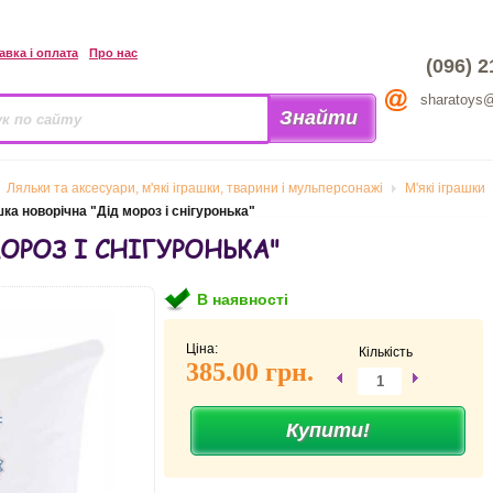
авка і оплата
Про нас
(096) 2
sharatoys
Ляльки та аксесуари, м'які іграшки, тварини і мульперсонажі
М'які іграшки
ка новорічна "Дід мороз і снігуронька"
ОРОЗ І СНІГУРОНЬКА"
В наявності
Ціна:
Кількість
385.00 грн.