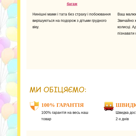
багаж
Нинішні мами і тата без страху і побоювання
Ваш малюк 
вирішуються на подорож з дітьми грудного
Звичайно 
віку.
колисці. А
пізнавати 
МИ ОБІЦЯЄМО:
100% ГАРАНТІЯ
ШВИДК
100% гарантія на весь наш
Швидка дост
товар
2-х днів