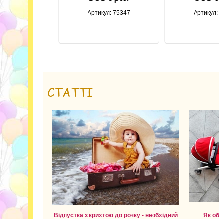
Артикул: 75347
Артикул:
СТАТТІ
Відпустка з крихтою до рочку - необхідний
Як о