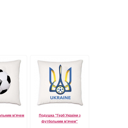
ольним м'ячем
Подушка "Герб України з
футбольним м'ячем"