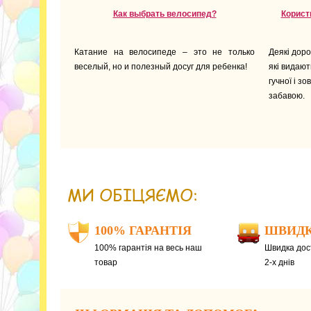
Как выбрать велосипед?
Корист
Катание на велосипеде – это не только
Деякі дор
веселый, но и полезный досуг для ребенка!
які видают
гучної і з
забавою.
МИ ОБІЦЯЄМО:
100% ГАРАНТІЯ
ШВИДК
100% гарантія на весь наш
Швидка дост
товар
2-х днів