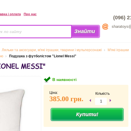
авка і оплата
Про нас
(096) 2
sharatoys
Ляльки та аксесуари, м'які іграшки, тварини і мульперсонажі
М'які іграшки
ою
Подушка з футболістом "Lionel Messi"
IONEL MESSI"
В наявності
Ціна:
Кількість
385.00 грн.