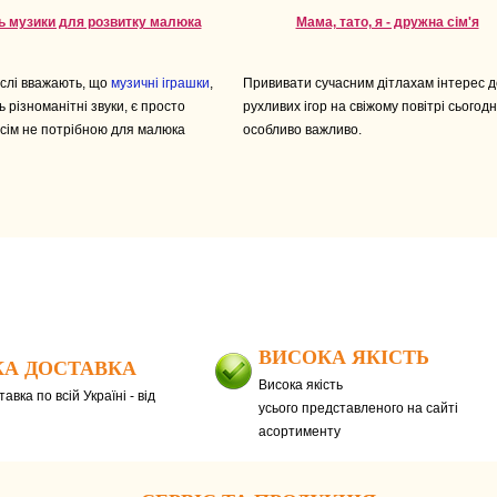
ь музики для розвитку малюка
Мама, тато, я - дружна сім'я
ослі вважають, що
музичні іграшки
,
Прививати сучасним дітлахам інтерес д
ь різноманітні звуки, є просто
рухливих ігор на свіжому повітрі сьогодн
овсім не потрібною для малюка
особливо важливо.
ВИСОКА ЯКІСТЬ
А ДОСТАВКА
Висока якість
авка по всій Україні - від
усього представленого на сайті
асортименту