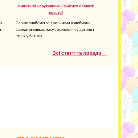
Жилети та нарукавники - вчитися плавати
просто!
о
Перше знайомство з великими водоймами
і
завжди викликає масу захоплення у дитини і
страх у батьків.
Всі статті та поради →