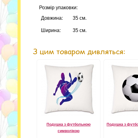
Розмір упаковки:
Довжина:
35 см.
Ширина:
35 см.
З цим товаром дивляться:
Подушка з футбольною
Подушка з футб
символікою