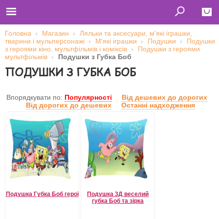
Головна
Магазин
Ляльки та аксесуари, м'які іграшки,
тварини і мульперсонажі
М'які іграшки
Подушки
Подушки
Close
з героями кіно, мультфільмів і коміксів
Подушки з героями
мультфільмів
Подушки з Губка Боб
Главная
ПОДУШКИ З ГУБКА БОБ
Футболки
Толстовки (кенгурушки)
Свитшоты
Лонгсливы
Впорядкувати по:
Популярності
Від дешевих до дорогих
Бейсболки
Від дорогих до дешевих
Останні надходження
Ветровки
Оплата и доставка
О нас
Сотрудничество
Ім'я користувача
Пароль
Подушка Губка Боб герої
Подушка 3Д веселий
губка Боб та зірка
Запам'ятати мене