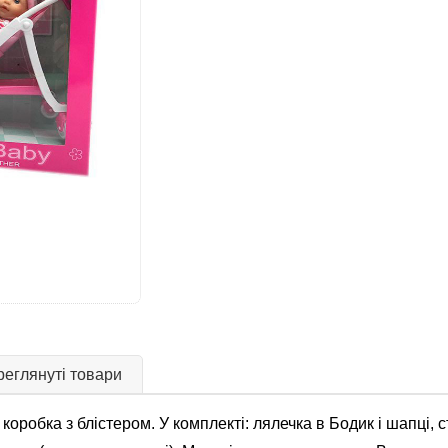
еглянуті товари
коробка з блістером. У комплекті: лялечка в Бодик і шапці, с