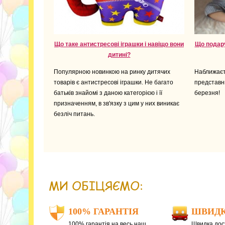
Що таке антистресові іграшки і навіщо вони
Що подару
дитині?
Популярною новинкою на ринку дитячих
Наближаєт
товарів є антистресові іграшки. Не багато
представни
батьків знайомі з даною категорією і її
березня!
призначенням, в зв'язку з цим у них виникає
безліч питань.
МИ ОБІЦЯЄМО:
100% ГАРАНТІЯ
ШВИДК
100% гарантія на весь наш
Швидка дост