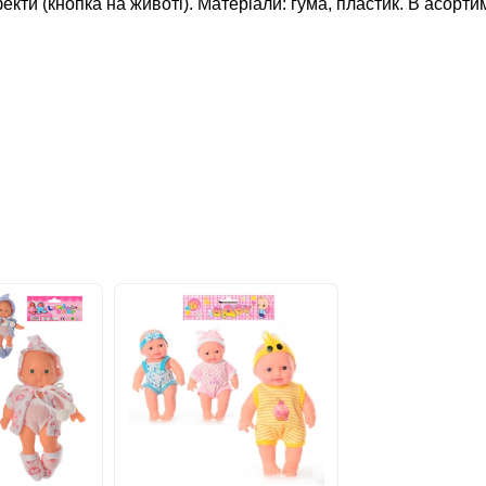
екти (кнопка на животі). Матеріали: гума, пластик. В асорти