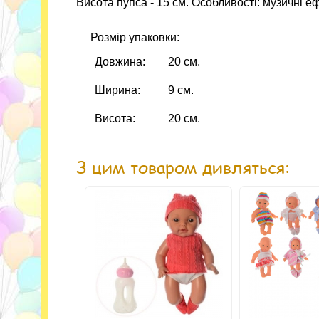
Висота пупса - 15 см. Особливості: музичні еф
Розмір упаковки:
Довжина:
20 см.
Ширина:
9 см.
Висота:
20 см.
З цим товаром дивляться: