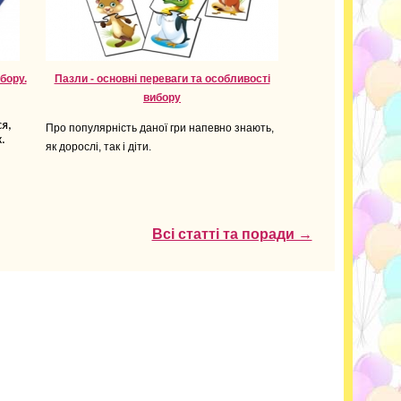
бору.
Пазли - основні переваги та особливості
вибору
я,
Про популярність даної гри напевно знають,
.
як дорослі, так і діти.
Всі статті та поради →