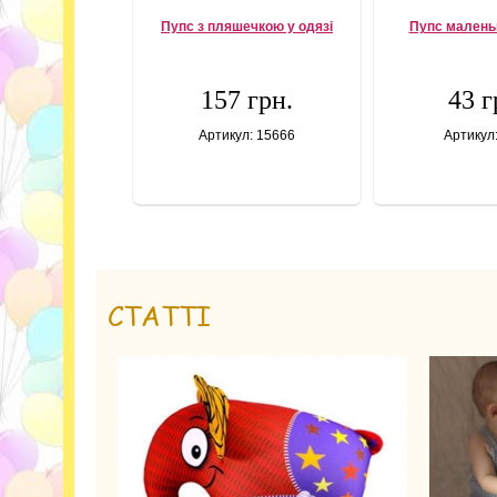
Пупс з пляшечкою у одязі
Пупс маленьк
157 грн.
43 г
Артикул: 15666
Артикул
СТАТТІ