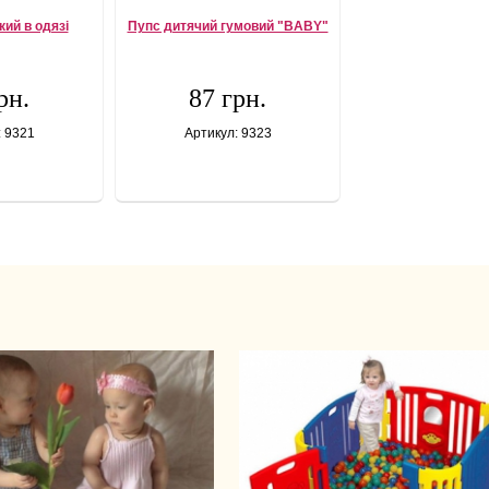
ий в одязі
Пупс дитячий гумовий "BABY"
рн.
87 грн.
: 9321
Артикул: 9323