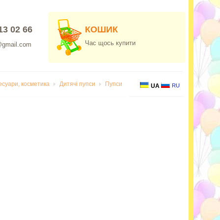
13 02 66
КОШИК
Час щось купити
@gmail.com
есуари, косметика
Дитячі пупси
Пупси
UA
RU