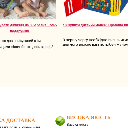
вати дівчинці на 8 березня. Топ-5
Як купити дитячий манеж. Правила ви
подарунків.
В першу чергу необхідно визначитис
ься довгоочікуваний всіма
для чого власне вам потрібен манеж
цями жіночої статі день в році-8
ВИСОКА ЯКІСТЬ
А ДОСТАВКА
Висока якість
авка по всій Україні - від